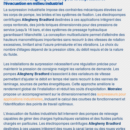
l'évacuation en milieu industriel
La surpression industrielle impose des contraintes mécaniques élevées sur
les corps de pompe, les brides et les systèmes de fixation. Les électropompes
centrifuges
Allegheny Bradford
destinées à ces applications intègrent des
corps renforcés, des joints toriques dimensionnés pour des pressions de
service jusqu'à 16 bars, et des systèmes de pressage hydraulique
garantissant l'étanchéité. La conception multicellulaire permet d'atteindre des
hauteurs manométriques importantes sans recourir à des vitesses de rotation
excessives, limitant ainsi l'usure prématurée et les vibrations. Le choix du
nombre d'étages dépend de la pression cible, du débit requis et de la nature
du fluide.
Les installations de surpression nécessitent une régulation précise pour
maintenir la pression de consigne malgré les variations de demande. Les
pompes
Allegheny Bradford
s'associent à des variateurs de vitesse
permettant d'ajuster le débit en temps réel sans recourir à des vannes de
laminage, sources de pertes énergétiques. Cette approche améliore le
rendement global de l'installation et réduit les coûts d'exploitation.
Motralec
propose un accompagnement sur le dimensionnement des
surpresseurs pour
applications industrielles
, incluant le calcul des courbes de fonctionnement et
l'identification des points de travail optimaux.
L'évacuation de fluides industriels fait intervenir des pompes de relevage
capables de gérer des charges hydrauliques variables et des fluides parfois
chargés en particules. Les électropompes centrifuges
Allegheny Bradford
destinées à ces usages intègrent des roues à canal large ou des roues vortex