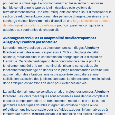
pour éviter le colmatage. Le positionnement en fosse sèche ou en fosse
humide conditionne le type de joint mécanique et le système de
refroidissement moteur. Une erreur fréquente consiste à sous-dimensionner la
section de refoulement, provoquant des pertes de charge excessives et une
surcharge moteur.
Motralec
met à disposition une
large sélection de pompes
de relevage
et
de stations de relevage
pour comparer les configurations
adaptées aux contraintes de chaque site.
Avantages techniques et adaptabilité des électropompes
Allegheny Bradford par Motralec
Le rendement hydraulique des électropompes centrifuges
Allegheny
Bradford
atteint des niveaux supérieurs à 70 % sur la plage de débit
optimale, réduisant ainsi la consommation énergétique et la dissipation
thermique. Ce rendement dépend de la concordance entre le point de
fonctionnement réel et le point nominal défini par le constructeur. Un
fonctionnement prolongé en dehors de la plage recommandée entraîne une
augmentation des vibrations, une usure accélérée des paliers et une
sollicitation excessive des joints mécaniques. Le dimensionnement initial doit
donc anticiper les variations de débit pour éviter ces dérives.
La facilité de maintenance constitue un atout majeur des pompes
Allegheny
Bradford
. Les joints mécaniques sont accessibles sans dépose complète du
corps de pompe, permettant un remplacement rapide en cas de fuite. Les
garnitures mécaniques doubles intègrent un circuit de rinçage ou de
refroidissement, indispensable pour les fluides toxiques, inflammables ou à
température élevée.
Motralec
assure la disponibilité des pièces d'usure et