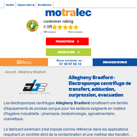
Société
Espace client
Ma sélection
customer rating
4.8
/5
598 reviews
More reviews
PROMOTIONS
BONS PLANS
Nous contacter au :
Menu
DEMANDE DE DEVIS
01 39 97 65 10
Accueil
Allegheny Bradford
Allegheny Bradford -
Electropompe centrifuge de
transfert, adduction,
surpression, evacuation
Les électropompes centrifuges
Allegheny Bradford
constituent une famille
d'équipements de process conçue pour les secteurs exigeants en matière
d'hygiène industrielle : pharmacie, biotechnologie, agroalimentaire,
cosmétique.
Le fabricant américain s'est imposé comme référence dans les applications
requérant un contrôle strict de la contamination et une maîtrise des transferts