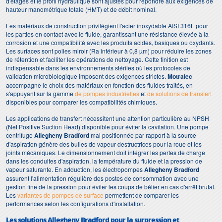
d'étages et le profil hydraulique sont ajustés pour répondre aux exigences de
hauteur manométrique totale (HMT) et de débit nominal.
Les matériaux de construction privilégient l'acier inoxydable AISI 316L pour
les parties en contact avec le fluide, garantissant une résistance élevée à la
corrosion et une compatibilité avec les produits acides, basiques ou oxydants.
Les surfaces sont polies miroir (Ra inférieur à 0,8 µm) pour réduire les zones
de rétention et faciliter les opérations de nettoyage. Cette finition est
indispensable dans les environnements stériles où les protocoles de
validation microbiologique imposent des exigences strictes.
Motralec
accompagne le choix des matériaux en fonction des fluides traités, en
s'appuyant sur la gamme
de pompes industrielles
et
de solutions de transfert
disponibles pour comparer les compatibilités chimiques.
Les applications de transfert nécessitent une attention particulière au NPSH
(Net Positive Suction Head) disponible pour éviter la cavitation. Une pompe
centrifuge
Allegheny Bradford
mal positionnée par rapport à la source
d'aspiration génère des bulles de vapeur destructrices pour la roue et les
joints mécaniques. Le dimensionnement doit intégrer les pertes de charge
dans les conduites d'aspiration, la température du fluide et la pression de
vapeur saturante. En adduction, les électropompes
Allegheny Bradford
assurent l'alimentation régulière des postes de consommation avec une
gestion fine de la pression pour éviter les coups de bélier en cas d'arrêt brutal.
Les
variantes de pompes de surface
permettent de comparer les
performances selon les configurations d'installation.
Les solutions Allegheny Bradford pour la surpression et