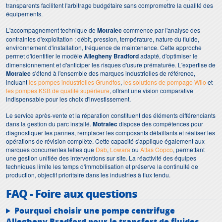
transparents facilitent l'arbitrage budgétaire sans compromettre la qualité des
équipements.
L'accompagnement technique de
Motralec
commence par l'analyse des
contraintes d'exploitation : débit, pression, température, nature du fluide,
environnement d'installation, fréquence de maintenance. Cette approche
permet d'identifier le modèle
Allegheny Bradford
adapté, d'optimiser le
dimensionnement et d'anticiper les risques d'usure prématurée. L'expertise de
Motralec
s'étend à l'ensemble des marques industrielles de référence,
incluant
les pompes industrielles Grundfos
,
les solutions de pompage Wilo
et
les pompes KSB de qualité supérieure
, offrant une vision comparative
indispensable pour les choix d'investissement.
Le service après-vente et la réparation constituent des éléments différenciants
dans la gestion du parc installé.
Motralec
dispose des compétences pour
diagnostiquer les pannes, remplacer les composants défaillants et réaliser les
opérations de révision complète. Cette capacité s'applique également aux
marques concurrentes telles que
Dab
,
Lowara
ou
Atlas Copco
, permettant
une gestion unifiée des interventions sur site. La réactivité des équipes
techniques limite les temps d'immobilisation et préserve la continuité de
production, objectif prioritaire dans les industries à flux tendu.
FAQ - Foire aux questions
Pourquoi choisir une pompe centrifuge
Allegheny Bradford pour le transfert de fluides