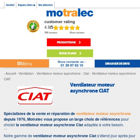
Société
Espace client
Ma sélection
customer rating
4.8
/5
598 reviews
More reviews
PROMOTIONS
BONS PLANS
Nous contacter au :
Menu
DEMANDE DE DEVIS
01 39 97 65 10
Accueil
Ventilation
Ventilateur moteur asynchrone
Ciat
Ventilateur moteur asynchrone
CIAT
Ventilateur moteur
asynchrone CIAT
Spécialistes de la vente et réparation de
ventilateur moteur asynchrone
depuis 1976, Motralec vous propose un large choix de références
pour
choisir
la ventilateur moteur asynchrone Ciat
adaptée à votre besoin.
Notre gamme de
ventilateur moteur asynchrone Ciat
s’étend jour après jour