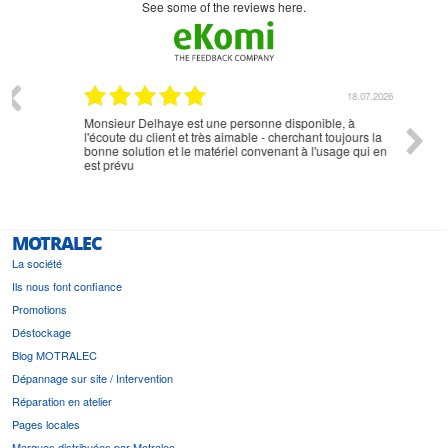
see some of the reviews here.
07.2026
18.07.2026
Monsieur Delhaye est une personne disponible, à
bien ri
l'écoute du client et très aimable - cherchant toujours la
bonne solution et le matériel convenant à l'usage qui en
est prévu
MOTRALEC
La société
Ils nous font confiance
Promotions
Déstockage
Blog MOTRALEC
Dépannage sur site / Intervention
Réparation en atelier
Pages locales
Marques distribuées par Motralec