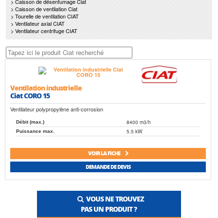
> Caisson de désenfumage Ciat
> Caisson de ventilation Ciat
> Tourelle de ventilation CIAT
> Ventilateur axial CIAT
> Ventilateur centrifuge CIAT
Ventilation industrielle
Ciat CORO 15
Ventilateur polypropylène anti-corrosion
8400 m3/h
Débit (max.)
5.5 kW
Puissance max.
VOIR LA FICHE
DEMANDE DE DEVIS
VOUS NE TROUVEZ
PAS UN PRODUIT ?