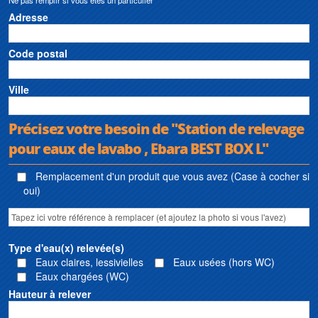
Adresse
Code postal
Ville
Précisez votre besoin de "Station de relevage
pour eaux de lavabo , Ebara BEST BOX L"
Remplacement d'un produit que vous avez (Case à cocher si
oui)
Type d'eau(x) relevée(s)
Eaux claires, lessivielles
Eaux usées (hors WC)
Eaux chargées (WC)
Hauteur à relever