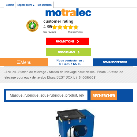
Société
Espace client
Ma sélection
customer rating
4.8
/5
598 reviews
More reviews
PROMOTIONS
BONS PLANS
Nous contacter au :
Menu
DEMANDE DE DEVIS
01 39 97 65 10
Accueil
Station de relevage
Station de relevage eaux claires
Ebara
Station de
relevage pour eaux de lavabo Ebara BEST BOX L (1540050003)
RECHERCHER