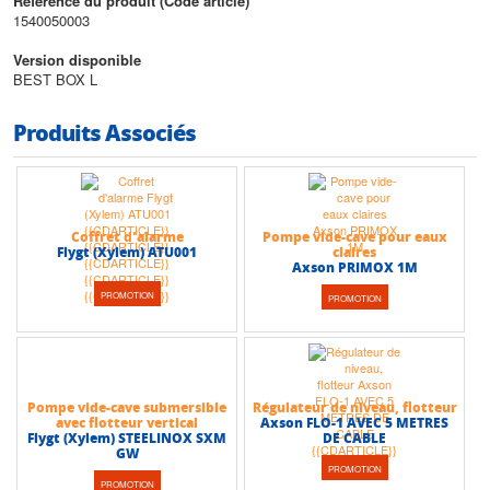
• Tension monophasée: 230V +/- 10%
Référence du produit (Code article)
• Classe d’isolation F
1540050003
• Degré de protection IP68
• Température maximale du liquide pompé: 50°C
Version disponible
• Passage max de solides: 10 mm BEST ONE
BEST BOX L
• Hauteur max (HMT) : 6,5 m
• Débit max : 10 m3/h
Produits Associés
Coffret d'alarme
Pompe vide-cave pour eaux
Flygt (Xylem) ATU001
claires
Axson PRIMOX 1M
PROMOTION
PROMOTION
Pompe vide-cave submersible
Régulateur de niveau, flotteur
avec flotteur vertical
Axson FLO-1 AVEC 5 METRES
Flygt (Xylem) STEELINOX SXM
DE CABLE
GW
PROMOTION
PROMOTION