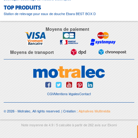
TOP PRODUITS
Station de relevage pour eaux de douche Ebara BEST BOX D
Moyens de paiement
Moyens de transport
CGV
Mentions légales
Contact
© 2026 - Motralec, All rights reserved. | Création :
Alphalives Multimédia
Note moyenne de
4.9
/
5
calculée à partir de
262
avis sur
Ekomi