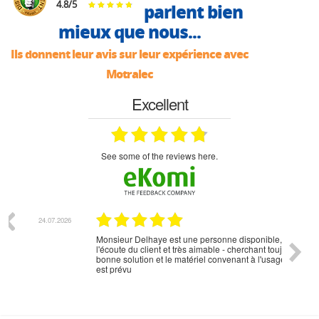
4.8
/
5
parlent bien
mieux que nous...
Ils donnent leur avis sur leur expérience avec
Motralec
Excellent
see some of the reviews here.
07.2026
18.07.2026
Monsieur Delhaye est une personne disponible, à
bien ri
l'écoute du client et très aimable - cherchant toujours la
bonne solution et le matériel convenant à l'usage qui en
est prévu