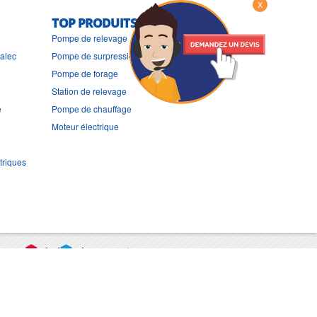
X
TOP PRODUITS
Pompe de relevage
ralec
Pompe de surpression
Pompe de forage
Station de relevage
e
Pompe de chauffage
Moteur électrique
triques
port
CGV
Mentions légales
Contact