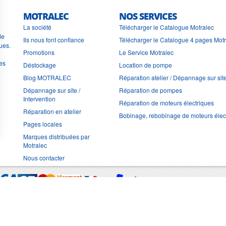
MOTRALEC
NOS SERVICES
La société
Télécharger le Catalogue Motralec
de
Ils nous font confiance
Télécharger le Catalogue 4 pages Mot
ues.
Promotions
Le Service Motralec
les
Déstockage
Location de pompe
Blog MOTRALEC
Réparation atelier / Dépannage sur sit
Dépannage sur site /
Réparation de pompes
Intervention
Réparation de moteurs électriques
Réparation en atelier
Bobinage, rebobinage de moteurs élec
Pages locales
Marques distribuées par
Motralec
Nous contacter
Moyens de trans