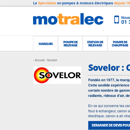
Le
Spécialiste
en pompes & moteurs électriques
depuis 1
Nous 
01 
POMPE DE
STATION DE
POMPE DE
MARQUES
RELEVAGE
RELEVAGE
CHAUFFAGE
Accueil
Sovelor
Sovelor :
Fondée en 1977, la marqu
Cette seolide expérience
certain nombre de gammes
radiants, rideaux d'air, d
En ce qui concerne les ca
fioul à echangeur, canon a
électrique, canon a air ch
DEMANDE DE DEVIS POU