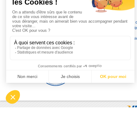
L'EXPERTISE MOTRALEC
Depuis 1976
, nous sommes
les spécialistes numéro 1 en
France
en pompes de relevage, station de relevage, pompe 
chauffage, suppression, forage, immergée et moteurs électriq
Nous assurons
la vente, la réparation, l'installation et le
dépannage
, tout en travaillant avec les marques les plus fiab
du marché.
Moyens de paiement