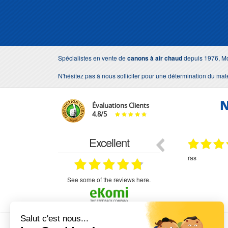
Spécialistes en vente de
canons à air chaud
depuis 1976, Mo
N'hésitez pas à nous solliciter pour une détermination du ma
N
Évaluations Clients
4.8
/
5
Excellent
18.07.2026
07.07.2026
ne
bien rien a dire .what else
RAS
très aimable
on et le
n est prévu
see some of the reviews here.