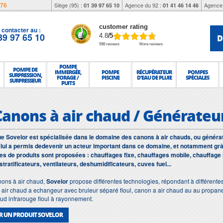
976
Siège (95) :
Agence du 92 :
Agence 
01 39 97 65 10
01 41 46 14 46
customer rating
contacter au :
39 97 65 10
D
4.8
/5
598 reviews
More reviews
POMPE
POMPE DE
IMMERGÉE,
POMPE
RÉCUPÉRATEUR
POMPES
SURPRESSION,
FORAGE /
PISCINE
D'EAU DE PLUIE
SPÉCIALES
SURPRESSEUR
PUITS
 Canons à air chaud / Générateu
e Sovelor est spécialisée dans le domaine des canons à air chauds, ou générat
 lui a permis dedevenir un acteur important dans ce domaine, et notamment g
 de produits sont proposées : chauffages fixe, chauffages mobile, chauffage
estratificateurs, ventilateurs, deshumidificateurs, cuves fuel...
nons à air chaud,
Sovelor
propose différentes technologies, répondant à différentes
 air chaud a echangeur avec bruleur séparé fioul, canon a air chaud au au propane
aud infrarouge fioul à rayonnement.
R UN PRODUIT SOVELOR