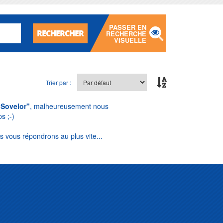
PASSER EN
RECHERCHER
RECHERCHE
VISUELLE
Trier par :
"Sovelor"
, malheureusement nous
s ;-)
s vous répondrons au plus vite...