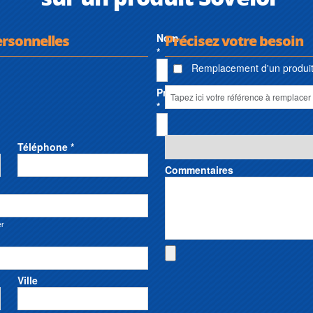
ersonnelles
Nom
Précisez votre besoin
*
Remplacement d'un produit 
Prénom
*
Téléphone *
Commentaires
er
Ville