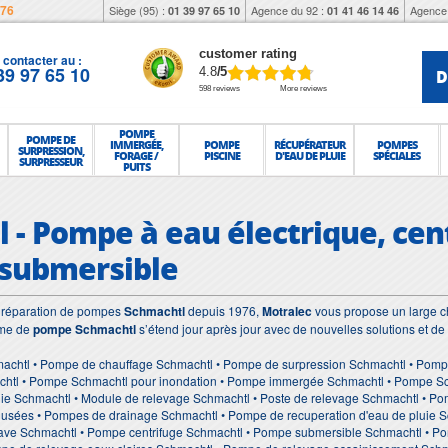
976
Siège (95) :
Agence du 92 :
Agence 
01 39 97 65 10
01 41 46 14 46
customer rating
contacter au :
39 97 65 10
D
4.8
/5
598 reviews
More reviews
POMPE
POMPE DE
IMMERGÉE,
POMPE
RÉCUPÉRATEUR
POMPES
SURPRESSION,
FORAGE /
PISCINE
D'EAU DE PLUIE
SPÉCIALES
SURPRESSEUR
PUITS
 - Pompe à eau électrique, cent
 submersible
et réparation de pompes
Schmachtl
depuis 1976,
Motralec
vous propose un large ch
mme de
pompe Schmachtl
s’étend jour après jour avec de nouvelles solutions et d
achtl • Pompe de chauffage Schmachtl • Pompe de surpression Schmachtl • Pompe
htl • Pompe Schmachtl pour inondation • Pompe immergée Schmachtl • Pompe Schm
uie Schmachtl • Module de relevage Schmachtl • Poste de relevage Schmachtl • P
x usées • Pompes de drainage Schmachtl • Pompe de recuperation d'eau de pluie 
ave Schmachtl • Pompe centrifuge Schmachtl • Pompe submersible Schmachtl • P