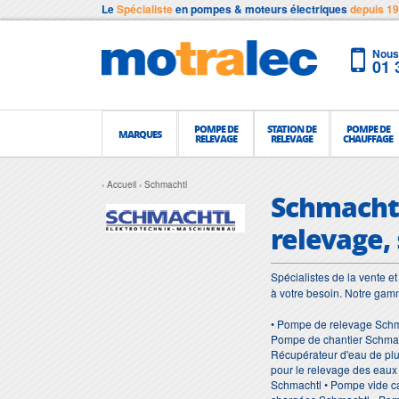
Le
Spécialiste
en pompes & moteurs électriques
depuis 1
Nous 
01 
POMPE DE
STATION DE
POMPE DE
MARQUES
RELEVAGE
RELEVAGE
CHAUFFAGE
Accueil
Schmachtl
Schmachtl
relevage,
Spécialistes de la vente 
à votre besoin. Notre ga
• Pompe de relevage Schm
Pompe de chantier Schmac
Récupérateur d'eau de pl
pour le relevage des eau
Schmachtl • Pompe vide c