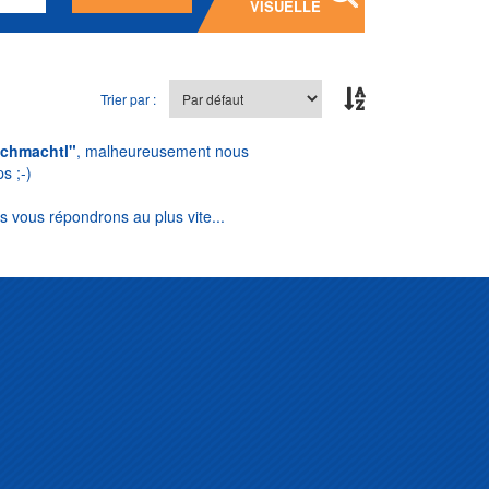
VISUELLE
Trier par :
chmachtl"
, malheureusement nous
s ;-)
s vous répondrons au plus vite...