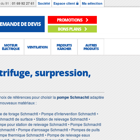
du 91 :
01 69 92 27 61
Société
Espace client
Ma sélection
PROMOTIONS
EMANDE DE DEVIS
BONS PLANS
MOTEUR
PRODUITS
AUTRES
VENTILATION
ÉLECTRIQUE
KÄRCHER
PRODUITS
rifuge, surpression,
oix de références pour choisir la
pompe Schmachtl
adaptée
e nouveaux matériaux :
 de forage Schmachtl • Pompe d'intervention Schmachtl •
achtl de surface • Station de relevage Schmachtl •
ompe pour station de relevage Schmachtl • Pompe Schmachtl
Schmachtl • Pompe d'arrosage Schmachtl • Pompes de puits
ompe thermique Schmachtl • Pompe de relevage eaux