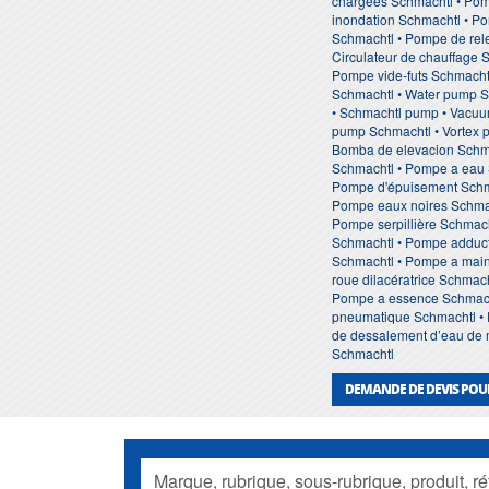
chargées Schmachtl • Pom
inondation Schmachtl • P
Schmachtl • Pompe de rele
Circulateur de chauffage 
Pompe vide-futs Schmacht
Schmachtl • Water pump Sc
• Schmachtl pump • Vacuu
pump Schmachtl • Vortex p
Bomba de elevacion Schm
Schmachtl • Pompe a eau 
Pompe d'épuisement Schma
Pompe eaux noires Schmac
Pompe serpillière Schmach
Schmachtl • Pompe adduct
Schmachtl • Pompe a main
roue dilacératrice Schmac
Pompe a essence Schmacht
pneumatique Schmachtl • 
de dessalement d’eau de m
Schmachtl
DEMANDE DE DEVIS POU