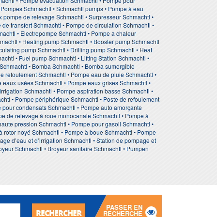
machtl • Pompe evacuation Schmachtl • Pompe pour
• Pompes Schmachtl • Schmachtl pumps • Pompe à eau
ix pompe de relevage Schmachtl • Surpresseur Schmachtl •
e transfert Schmachtl • Pompe de circulation Schmachtl •
machtl • Electropompe Schmachtl • Pompe a chaleur
chmachtl • Heating pump Schmachtl • Booster pump Schmachtl
ulating pump Schmachtl • Drilling pump Schmachtl • Heat
tl • Fuel pump Schmachtl • Lifting Station Schmachtl •
 Schmachtl • Bomba Schmachtl • Bomba sumergible
e refoulement Schmachtl • Pompe eau de pluie Schmachtl •
 eaux usées Schmachtl • Pompe eaux grises Schmachtl •
rigation Schmachtl • Pompe aspiration basse Schmachtl •
chtl • Pompe périphérique Schmachtl • Poste de refoulement
e pour condensats Schmachtl • Pompe auto amorçante
mpe de relevage à roue monocanale Schmachtl • Pompe à
haute pression Schmachtl • Pompe pour gasoil Schmachtl •
à rotor noyé Schmachtl • Pompe à boue Schmachtl • Pompe
 d’eau et d’irrigation Schmachtl • Station de pompage et
royeur Schmachtl • Broyeur sanitaire Schmachtl • Pumpen
PASSER EN
RECHERCHER
RECHERCHE