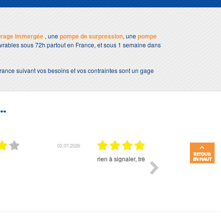
orage immergée
, une
pompe de surpression
, une
pompe
livrables sous 72h partout en France, et sous 1 semaine dans
France suivant vos besoins et vos contraintes sont un gage
..
01.07.2026
RETOUR
Commande et délais parfait
Très bon suivi et très bon
EN HAUT