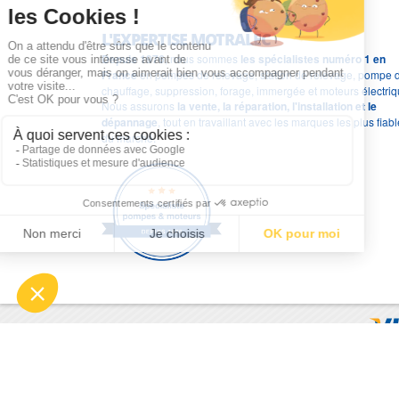
L'EXPERTISE MOTRALEC
Depuis 1976
, nous sommes
les spécialistes numéro 1 en
France
en pompes de relevage, station de relevage, pompe 
chauffage, suppression, forage, immergée et moteurs électriq
Nous assurons
la vente, la réparation, l'installation et le
dépannage
, tout en travaillant avec les marques les plus fiab
du marché.
Moyens de paiement