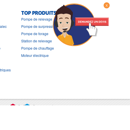
X
TOP PRODUITS
Pompe de relevage
ralec
Pompe de surpression
Pompe de forage
Station de relevage
e
Pompe de chauffage
Moteur électrique
triques
port
CGV
Mentions légales
Contact