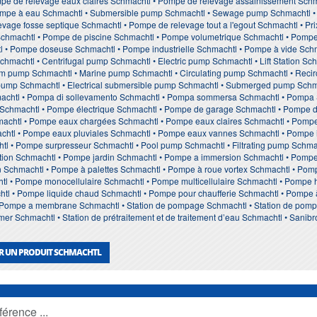
pe de relevage eaux claires Schmachtl • Pompe de relevage assainissement Sch
ompe à eau Schmachtl • Submersible pump Schmachtl • Sewage pump Schmachtl 
vage fosse septique Schmachtl • Pompe de relevage tout a l'egout Schmachtl • Pr
Schmachtl • Pompe de piscine Schmachtl • Pompe volumetrique Schmachtl • Pompe d
l • Pompe doseuse Schmachtl • Pompe industrielle Schmachtl • Pompe à vide Sch
hmachtl • Centrifugal pump Schmachtl • Electric pump Schmachtl • Lift Station S
m pump Schmachtl • Marine pump Schmachtl • Circulating pump Schmachtl • Recirc
ump Schmachtl • Electrical submersible pump Schmachtl • Submerged pump Schmach
achtl • Pompa di sollevamento Schmachtl • Pompa sommersa Schmachtl • Pompa
Schmachtl • Pompe électrique Schmachtl • Pompe de garage Schmachtl • Pompe d
chtl • Pompe eaux chargées Schmachtl • Pompe eaux claires Schmachtl • Pompe
htl • Pompe eaux pluviales Schmachtl • Pompe eaux vannes Schmachtl • Pompe ir
tl • Pompe surpresseur Schmachtl • Pool pump Schmachtl • Filtrating pump Schma
ion Schmachtl • Pompe jardin Schmachtl • Pompe a immersion Schmachtl • Pomp
 Schmachtl • Pompe à palettes Schmachtl • Pompe à roue vortex Schmachtl • Po
htl • Pompe monocellulaire Schmachtl • Pompe multicellulaire Schmachtl • Pompe 
l • Pompe liquide chaud Schmachtl • Pompe pour chaufferie Schmachtl • Pompe 
Pompe a membrane Schmachtl • Station de pompage Schmachtl • Station de pompage
er Schmachtl • Station de prétraitement et de traitement d’eau Schmachtl • Sanib
R UN PRODUIT SCHMACHTL