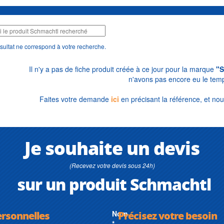
sultat ne correspond à votre recherche.
Il n'y a pas de fiche produit créée à ce jour pour la marque
"S
n'avons pas encore eu le temp
Faites votre demande
ici
en précisant la référence, et nou
Je souhaite un devis
(Recevez votre devis sous 24h)
sur un produit Schmachtl
ersonnelles
Nom
Précisez votre besoin
*