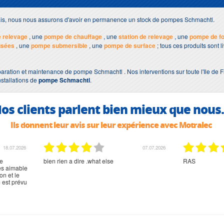
lais, nous nous assurons d'avoir en permanence un stock de pompes Schmachtl.
 relevage
, une
pompe de chauffage
, une
station de relevage
, une
pompe de f
usées
, une
pompe submersible
, une
pompe de surface
; tous ces produits sont 
aration et maintenance de pompe Schmachtl . Nos interventions sur toute l'Ile de 
nstallations de
pompe Schmachtl
.
os clients parlent bien mieux que nous.
Ils donnent leur avis sur leur expérience avec Motralec
02.07.2026
02.07.2026
rien à signaler, très content