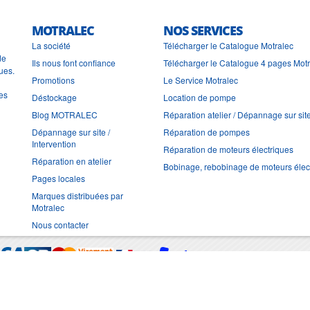
MOTRALEC
NOS SERVICES
La société
Télécharger le Catalogue Motralec
de
Ils nous font confiance
Télécharger le Catalogue 4 pages Mot
ues.
Promotions
Le Service Motralec
les
Déstockage
Location de pompe
Blog MOTRALEC
Réparation atelier / Dépannage sur sit
Dépannage sur site /
Réparation de pompes
Intervention
Réparation de moteurs électriques
Réparation en atelier
Bobinage, rebobinage de moteurs élec
Pages locales
Marques distribuées par
Motralec
Nous contacter
Moyens de trans