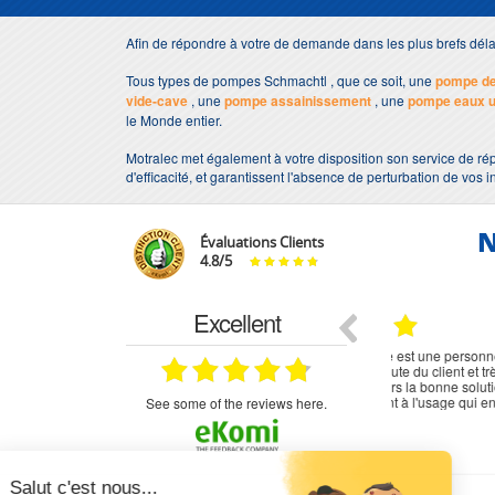
Afin de répondre à votre de demande dans les plus brefs dé
Tous types de pompes Schmachtl , que ce soit, une
pompe de
vide-cave
, une
pompe assainissement
, une
pompe eaux 
le Monde entier.
Motralec met également à votre disposition son service de rép
d'efficacité, et garantissent l'absence de perturbation de vos i
N
Évaluations Clients
4.8
/
5
Excellent
18.07.2026
07.07.2026
ne
bien rien a dire .what else
RAS
très aimable
on et le
n est prévu
see some of the reviews here.