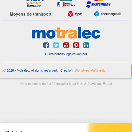
Moyens de transport
CGV
Mentions légales
Contact
© 2026 - Motralec, All rights reserved. | Création :
Alphalives Multimédia
Note moyenne de
4.8
/
5
calculée à partir de
215
avis sur
Ekomi