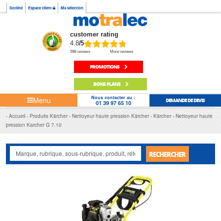
Société
Espace client
Ma sélection
customer rating
4.8
/5
598 reviews
More reviews
PROMOTIONS
BONS PLANS
Nous contacter au :
Menu
DEMANDE DE DEVIS
01 39 97 65 10
Accueil
Produits Kärcher
Nettoyeur haute pression Kärcher
Kärcher
Nettoyeur haute
pression Karcher G 7.10
RECHERCHER