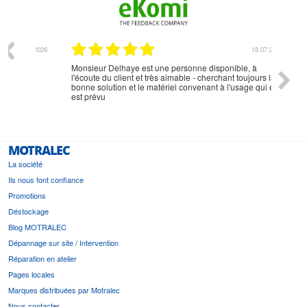
07.2026
18.07.2026
Monsieur Delhaye est une personne disponible, à
bien ri
l'écoute du client et très aimable - cherchant toujours la
bonne solution et le matériel convenant à l'usage qui en
est prévu
MOTRALEC
La société
Ils nous font confiance
Promotions
Déstockage
Blog MOTRALEC
Dépannage sur site / Intervention
Réparation en atelier
Pages locales
Marques distribuées par Motralec
Nous contacter