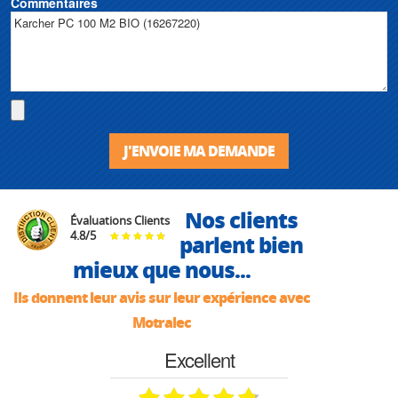
Commentaires
J'ENVOIE MA DEMANDE
Nos clients
Évaluations Clients
4.8
/
5
parlent bien
mieux que nous...
Ils donnent leur avis sur leur expérience avec
Motralec
Excellent