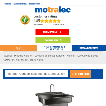
Société
Espace client
Ma sélection
customer rating
4.8
/5
598 reviews
More reviews
PROMOTIONS
BONS PLANS
Nous contacter au :
Menu
DEMANDE DE DEVIS
01 39 97 65 10
Accueil
Produits Kärcher
Laveuse de pièces Kärcher
Kärcher
Laveuse de pièces
Karcher PC 100 M2 BIO (16267220)
RECHERCHER