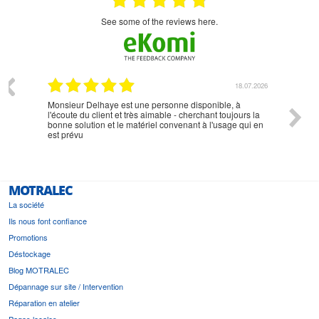
see some of the reviews here.
07.2026
18.07.2026
Monsieur Delhaye est une personne disponible, à
bien ri
l'écoute du client et très aimable - cherchant toujours la
bonne solution et le matériel convenant à l'usage qui en
est prévu
MOTRALEC
La société
Ils nous font confiance
Promotions
Déstockage
Blog MOTRALEC
Dépannage sur site / Intervention
Réparation en atelier
Pages locales