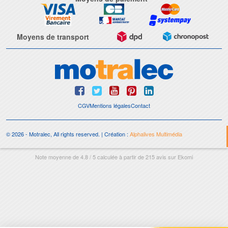
Moyens de transport
CGV
Mentions légales
Contact
© 2026 - Motralec, All rights reserved. | Création :
Alphalives Multimédia
Note moyenne de
4.8
/
5
calculée à partir de
215
avis sur
Ekomi