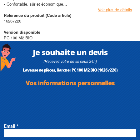
• Confortable, sûr et économique
• Elément filtrant remplaçable
Voir plus de détails
Référence du produit (Code article)
Caractéristiques techniques
16267220
• Pression (bar/MPa) : 0,3 / 0,03
• Débit (l/h) : 900
Version disponible
• Puissance raccordée (kW) : 1
PC 100 M2 BIO
• Surface de travail (mm) : 1041 / 660
• Enveloppe / cadre HDPE - Plastique
Je souhaite un devis
• Puissance de chauffe (kW) : 1
• Température max (Température max eau (°C) : 40
(Recevez votre devis sous 24h)
• Charge utile (kg) : 100
Laveuse de pièces, Karcher PC 100 M2 BIO (16267220)
• Niveau de pression acoustique (dB/A) : 58
• Capacité du réservoir (l) : 80
Vos informations personnelles
• Nombre de phases (Ph) : 1
• Fréquence (Hz) : 50 / 60
• Voltage (V) : 220 / 240
• Poids (kg) : 44
• Dimensions (mm) : 952 x 1181 x 1067
Email *