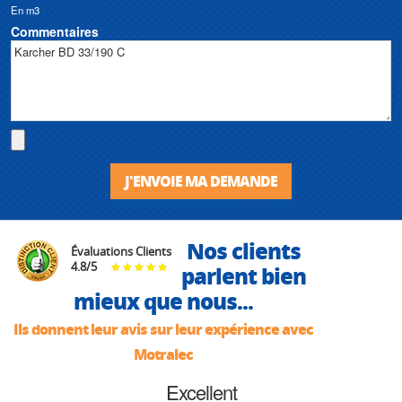
En m3
Commentaires
J'ENVOIE MA DEMANDE
Nos clients
Évaluations Clients
4.8
/
5
parlent bien
mieux que nous...
Ils donnent leur avis sur leur expérience avec
Motralec
Excellent