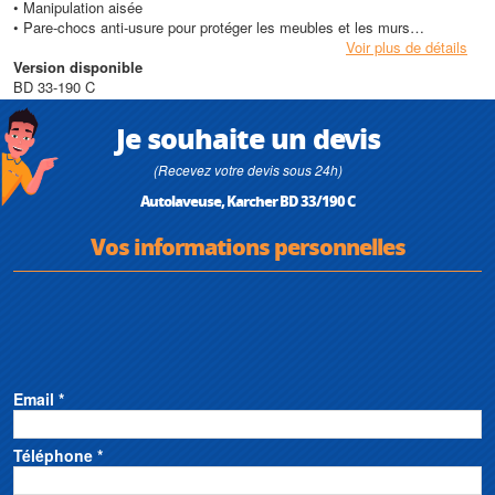
• Manipulation aisée
• Pare-chocs anti-usure pour protéger les meubles et les murs
• Rangement du câble sur l'appareil
Voir plus de détails
• Dispositif pour le montage d'un réservoir à détergent
Version disponible
BD 33-190 C
Caractéristiques techniques
• Vitesse de rotation : 191 tr/mn
Je souhaite un devis
• Largeur de travail (mm) : 330 mm
• Pression des brosses : 37 g/cm²
(Recevez votre devis sous 24h)
• Longueur câble électrique (m) : 12 m
Autolaveuse, Karcher BD 33/190 C
• Poids (Kg) : 22 Kg
• Niveau sonore (db(A)) : 65 dB(A)
Vos informations personnelles
• Moteur : 500 W
Email *
Téléphone *