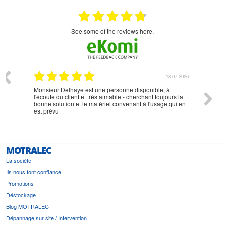
see some of the reviews here.
07.2026
18.07.2026
Monsieur Delhaye est une personne disponible, à
bien ri
l'écoute du client et très aimable - cherchant toujours la
bonne solution et le matériel convenant à l'usage qui en
est prévu
MOTRALEC
La société
Ils nous font confiance
Promotions
Déstockage
Blog MOTRALEC
Dépannage sur site / Intervention