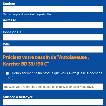
Société
Ne pas remplir si vous êtes un particulier
Adresse
Code postal
Ville
Précisez votre besoin de "Autolaveuse ,
Karcher BD 33/190 C"
Remplacement d'un produit que vous avez (Case à cocher si
oui)
Surface à nettoyer