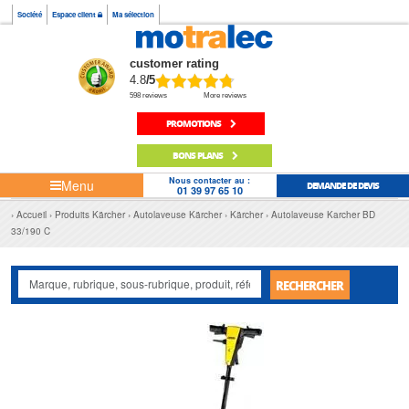
Société
Espace client
Ma sélection
customer rating
4.8
/5
598 reviews
More reviews
PROMOTIONS
BONS PLANS
Nous contacter au :
Menu
DEMANDE DE DEVIS
01 39 97 65 10
Accueil
Produits Kärcher
Autolaveuse Kärcher
Kärcher
Autolaveuse Karcher BD
33/190 C
RECHERCHER