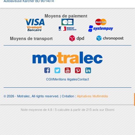
Autolaveuse Karcher BD 90/140 R
Moyens de paiement
Moyens de transport
CGV
Mentions légales
Contact
© 2026 - Motralec, All rights reserved. | Création :
Alphalives Multimédia
Note moyenne de
4.8
/
5
calculée à partir de
215
avis sur
Ekomi