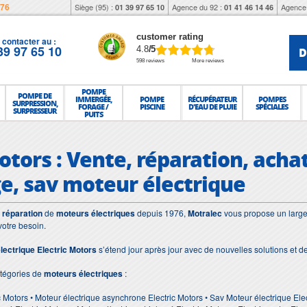
976
Siège (95) :
Agence du 92 :
Agence 
01 39 97 65 10
01 41 46 14 46
customer rating
contacter au :
39 97 65 10
D
4.8
/5
598 reviews
More reviews
POMPE
POMPE DE
IMMERGÉE,
POMPE
RÉCUPÉRATEUR
POMPES
SURPRESSION,
FORAGE /
PISCINE
D'EAU DE PLUIE
SPÉCIALES
SURPRESSEUR
PUITS
otors : Vente, réparation, acha
, sav moteur électrique
t
réparation
de
moteurs électriques
depuis 1976,
Motralec
vous propose un large 
votre besoin.
lectrique Electric Motors
s’étend jour après jour avec de nouvelles solutions et 
tégories de
moteurs électriques
:
c Motors • Moteur électrique asynchrone Electric Motors • Sav Moteur électrique Elec