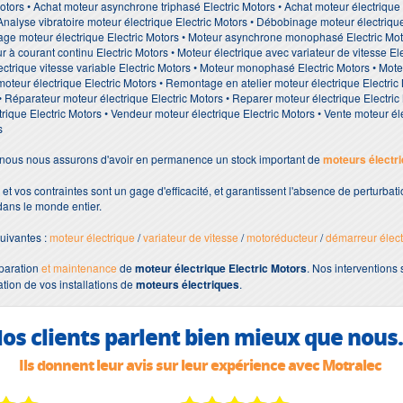
Motors • Achat moteur asynchrone triphasé Electric Motors • Achat moteur électrique
 Analyse vibratoire moteur électrique Electric Motors • Débobinage moteur électriqu
age moteur électrique Electric Motors • Moteur asynchrone monophasé Electric Moto
r à courant continu Electric Motors • Moteur électrique avec variateur de vitesse El
lectrique vitesse variable Electric Motors • Moteur monophasé Electric Motors • Mote
moteur électrique Electric Motors • Remontage en atelier moteur électrique Electric
éparateur moteur électrique Electric Motors • Reparer moteur électrique Electric Mo
trique Electric Motors • Vendeur moteur électrique Electric Motors • Vente moteur él
s
, nous nous assurons d'avoir en permanence un stock important de
moteurs électr
 et vos contraintes sont un gage d'efficacité, et garantissent l'absence de perturbat
dans le monde entier.
uivantes :
moteur électrique
/
variateur de vitesse
/
motoréducteur
/
démarreur élect
paration
et maintenance
de
moteur électrique Electric Motors
. Nos interventions 
ation de vos installations de
moteurs électriques
.
os clients parlent bien mieux que nous.
Ils donnent leur avis sur leur expérience avec Motralec