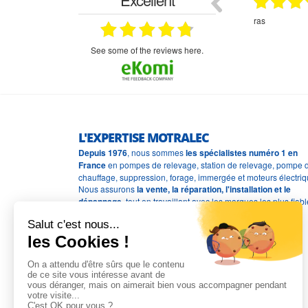
18.07.2026
07.07.2026
ne
bien rien a dire .what else
RAS
très aimable
on et le
n est prévu
see some of the reviews here.
L'EXPERTISE MOTRALEC
Depuis 1976
, nous sommes
les spécialistes numéro 1 en
France
en pompes de relevage, station de relevage, pompe 
chauffage, suppression, forage, immergée et moteurs électriq
Nous assurons
la vente, la réparation, l'installation et le
dépannage
, tout en travaillant avec les marques les plus fiab
du marché.