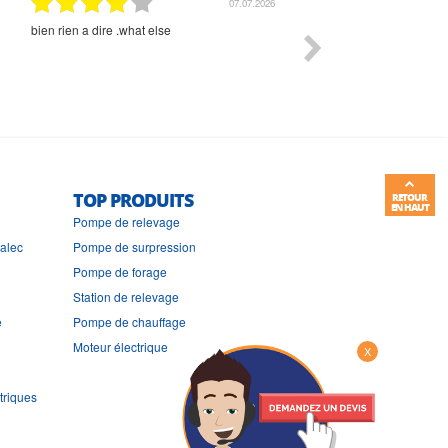
01.07.2026
Commande et délais parfait
Très bon suivi et très bon
TOP PRODUITS
RETOUR
EN HAUT
Pompe de relevage
ralec
Pompe de surpression
Pompe de forage
Station de relevage
e
Pompe de chauffage
Moteur électrique
X
triques