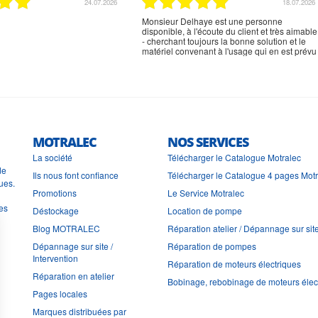
02.07.2026
02.07.2026
rien à signaler, très content
MOTRALEC
NOS SERVICES
La société
Télécharger le Catalogue Motralec
de
Ils nous font confiance
Télécharger le Catalogue 4 pages Mot
ues.
Promotions
Le Service Motralec
les
Déstockage
Location de pompe
Blog MOTRALEC
Réparation atelier / Dépannage sur sit
Dépannage sur site /
Réparation de pompes
Intervention
Réparation de moteurs électriques
Réparation en atelier
Bobinage, rebobinage de moteurs élec
Pages locales
Marques distribuées par