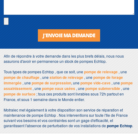
J'ENVOIE MA DEMANDE
Afin de répondre à votre demande dans les plus brefs délais, nous nous
assurons d'avoir en permanence un stock de pompes Echtop.
Tous types de pompes Echtop , que ce soit, une
pompe de relevage
, une
pompe de chauffage
, une
station de relevage
, une
pompe de forage
immergée
, une
pompe de surpression
, une
pompe vide-cave
, une
pompe
assainissement
, une
pompe eaux usées
, une
pompe submersible
, une
pompe de surface
; tous ces produits sont livrables sous 72h partout en
France, et sous 1 semaine dans le Monde entier.
Motralec met également à votre disposition son service de réparation et
maintenance de pompe Echtop . Nos interventions sur toute l'Ile de France
suivant vos besoins et vos contraintes sont un gage d'efficacité, et
garantissent l'absence de perturbation de vos installations de
pompe Echtop
.