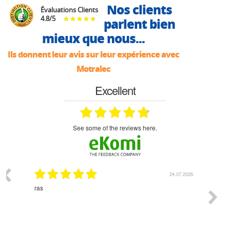
Nos clients
Évaluations Clients
4.8
/
5
parlent bien
mieux que nous...
Ils donnent leur avis sur leur expérience avec
Motralec
Excellent
see some of the reviews here.
03.2026
24.07.2026
n
ras
Monsie
 géré
l'écout
le
bonne 
i a été
est pr