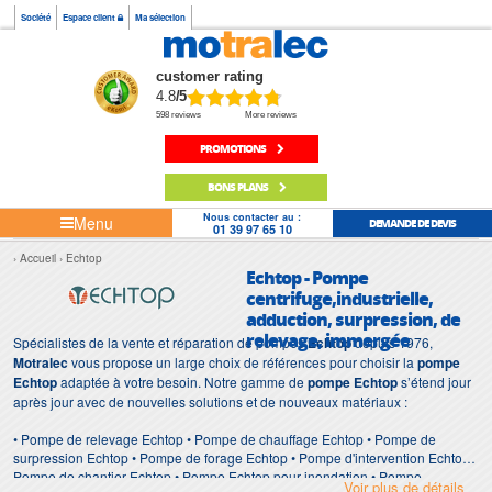
Société
Espace client
Ma sélection
customer rating
4.8
/5
598 reviews
More reviews
PROMOTIONS
BONS PLANS
Nous contacter au :
Menu
DEMANDE DE DEVIS
01 39 97 65 10
Accueil
Echtop
Echtop - Pompe
centrifuge,industrielle,
adduction, surpression, de
relevage, immergée
Spécialistes de la vente et réparation de pompes
Echtop
depuis 1976,
Motralec
vous propose un large choix de références pour choisir la
pompe
Echtop
adaptée à votre besoin. Notre gamme de
pompe Echtop
s’étend jour
après jour avec de nouvelles solutions et de nouveaux matériaux :
• Pompe de relevage Echtop • Pompe de chauffage Echtop • Pompe de
surpression Echtop • Pompe de forage Echtop • Pompe d'intervention Echtop •
Pompe de chantier Echtop • Pompe Echtop pour inondation • Pompe
Voir plus de détails