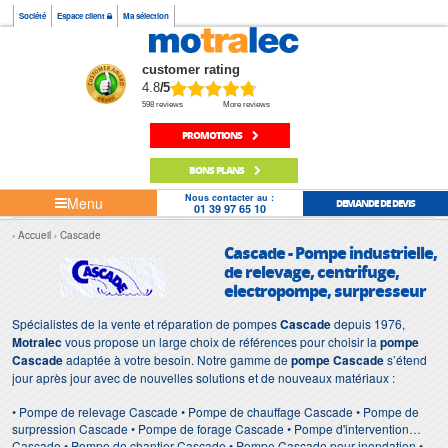
Société
Espace client
Ma sélection
customer rating
4.8
/5
598 reviews
More reviews
PROMOTIONS
BONS PLANS
Nous contacter au :
Menu
DEMANDE DE DEVIS
01 39 97 65 10
Accueil
Cascade
Cascade - Pompe industrielle,
de relevage, centrifuge,
electropompe, surpresseur
Spécialistes de la vente et réparation de pompes
Cascade
depuis 1976,
Motralec
vous propose un large choix de références pour choisir la
pompe
Cascade
adaptée à votre besoin. Notre gamme de
pompe Cascade
s’étend
jour après jour avec de nouvelles solutions et de nouveaux matériaux :
• Pompe de relevage Cascade • Pompe de chauffage Cascade • Pompe de
surpression Cascade • Pompe de forage Cascade • Pompe d'intervention
Cascade • Pompe de chantier Cascade • Pompe Cascade pour inondation •