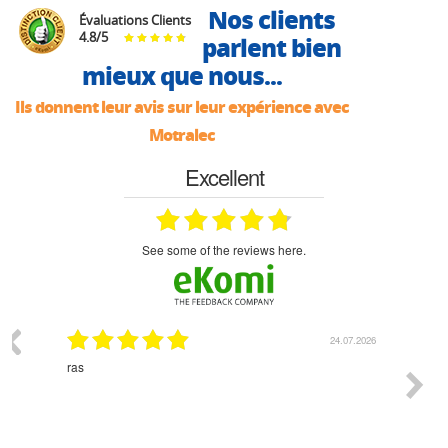
Nos clients
Évaluations Clients
4.8
/
5
parlent bien
mieux que nous...
Ils donnent leur avis sur leur expérience avec
Motralec
Excellent
see some of the reviews here.
03.2026
24.07.2026
n
ras
Monsie
 géré
l'écout
le
bonne 
i a été
est pr