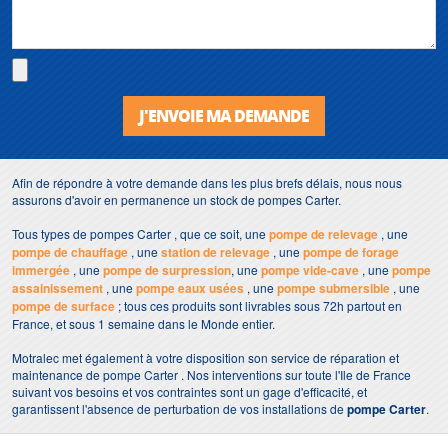
J'ENVOIE MA DEMANDE
Afin de répondre à votre demande dans les plus brefs délais, nous nous
assurons d'avoir en permanence un stock de pompes Carter.
Tous types de pompes Carter , que ce soit, une
pompe de relevage
, une
pompe de chauffage
, une
station de relevage
, une
pompe de forage
immergée
, une
pompe de surpression
, une
pompe vide-cave
, une
pompe
assainissement
, une
pompe eaux usées
, une
pompe submersible
, une
pompe de surface
; tous ces produits sont livrables sous 72h partout en
France, et sous 1 semaine dans le Monde entier.
Motralec met également à votre disposition son service de réparation et
maintenance de pompe Carter . Nos interventions sur toute l'Ile de France
suivant vos besoins et vos contraintes sont un gage d'efficacité, et
garantissent l'absence de perturbation de vos installations de
pompe Carter
.