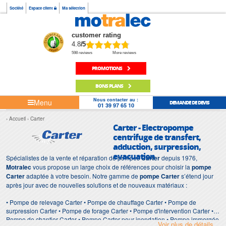
Société
Espace client
Ma sélection
customer rating
4.8
/5
598 reviews
More reviews
PROMOTIONS
BONS PLANS
Nous contacter au :
Menu
DEMANDE DE DEVIS
01 39 97 65 10
Accueil
Carter
Carter - Electropompe
centrifuge de transfert,
adduction, surpression,
evacuation
Spécialistes de la vente et réparation de pompes
Carter
depuis 1976,
Motralec
vous propose un large choix de références pour choisir la
pompe
Carter
adaptée à votre besoin. Notre gamme de
pompe Carter
s’étend jour
après jour avec de nouvelles solutions et de nouveaux matériaux :
• Pompe de relevage Carter • Pompe de chauffage Carter • Pompe de
surpression Carter • Pompe de forage Carter • Pompe d'intervention Carter •
Pompe de chantier Carter • Pompe Carter pour inondation • Pompe immergée
Voir plus de détails