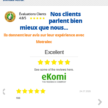
Nos clients
Évaluations Clients
4.8
/
5
parlent bien
mieux que nous...
Ils donnent leur avis sur leur expérience avec
Motralec
Excellent
see some of the reviews here.
03.2026
24.07.2026
n
ras
Monsie
 géré
l'écout
le
bonne 
i a été
est pr