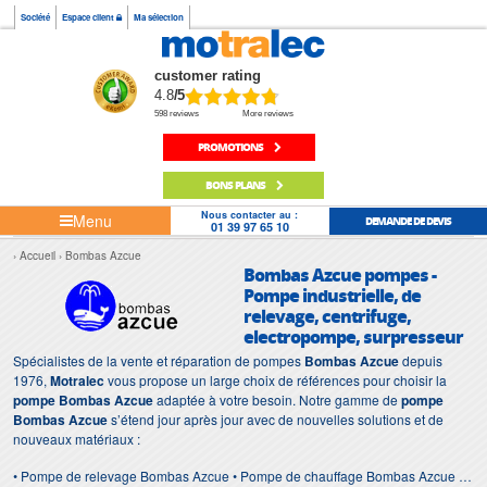
Société
Espace client
Ma sélection
customer rating
4.8
/5
598 reviews
More reviews
PROMOTIONS
BONS PLANS
Nous contacter au :
Menu
DEMANDE DE DEVIS
01 39 97 65 10
Accueil
Bombas Azcue
Bombas Azcue pompes -
Pompe industrielle, de
relevage, centrifuge,
electropompe, surpresseur
Spécialistes de la vente et réparation de pompes
Bombas Azcue
depuis
1976,
Motralec
vous propose un large choix de références pour choisir la
pompe Bombas Azcue
adaptée à votre besoin. Notre gamme de
pompe
Bombas Azcue
s’étend jour après jour avec de nouvelles solutions et de
nouveaux matériaux :
• Pompe de relevage Bombas Azcue • Pompe de chauffage Bombas Azcue •