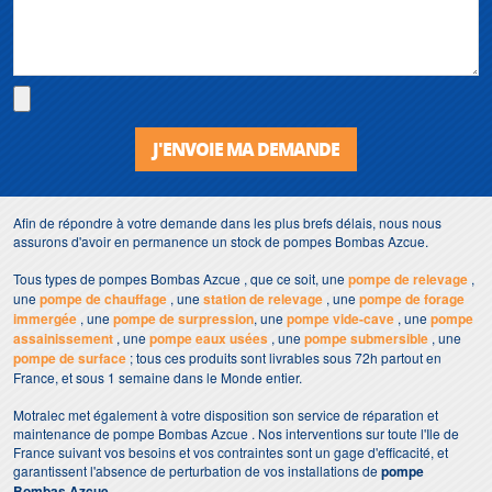
J'ENVOIE MA DEMANDE
Afin de répondre à votre demande dans les plus brefs délais, nous nous
assurons d'avoir en permanence un stock de pompes Bombas Azcue.
Tous types de pompes Bombas Azcue , que ce soit, une
pompe de relevage
,
une
pompe de chauffage
, une
station de relevage
, une
pompe de forage
immergée
, une
pompe de surpression
, une
pompe vide-cave
, une
pompe
assainissement
, une
pompe eaux usées
, une
pompe submersible
, une
pompe de surface
; tous ces produits sont livrables sous 72h partout en
France, et sous 1 semaine dans le Monde entier.
Motralec met également à votre disposition son service de réparation et
maintenance de pompe Bombas Azcue . Nos interventions sur toute l'Ile de
France suivant vos besoins et vos contraintes sont un gage d'efficacité, et
garantissent l'absence de perturbation de vos installations de
pompe
Bombas Azcue
.