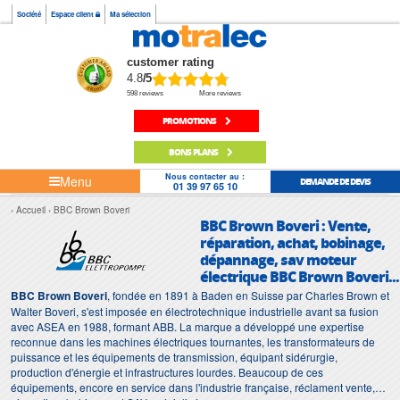
Société
Espace client
Ma sélection
customer rating
4.8
/5
598 reviews
More reviews
PROMOTIONS
BONS PLANS
Nous contacter au :
Menu
DEMANDE DE DEVIS
01 39 97 65 10
Accueil
BBC Brown Boveri
BBC Brown Boveri : Vente,
réparation, achat, bobinage,
dépannage, sav moteur
électrique BBC Brown Boveri...
BBC Brown Boveri
, fondée en 1891 à Baden en Suisse par Charles Brown et
Walter Boveri, s'est imposée en électrotechnique industrielle avant sa fusion
avec ASEA en 1988, formant ABB. La marque a développé une expertise
reconnue dans les machines électriques tournantes, les transformateurs de
puissance et les équipements de transmission, équipant sidérurgie,
production d'énergie et infrastructures lourdes. Beaucoup de ces
équipements, encore en service dans l'industrie française, réclament vente,