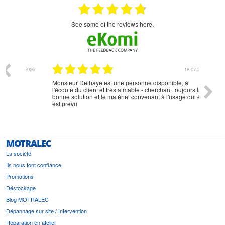
see some of the reviews here.
07.2026
18.07.2026
Monsieur Delhaye est une personne disponible, à
bien ri
l'écoute du client et très aimable - cherchant toujours la
bonne solution et le matériel convenant à l'usage qui en
est prévu
MOTRALEC
La société
Ils nous font confiance
Promotions
Déstockage
Blog MOTRALEC
Dépannage sur site / Intervention
Réparation en atelier