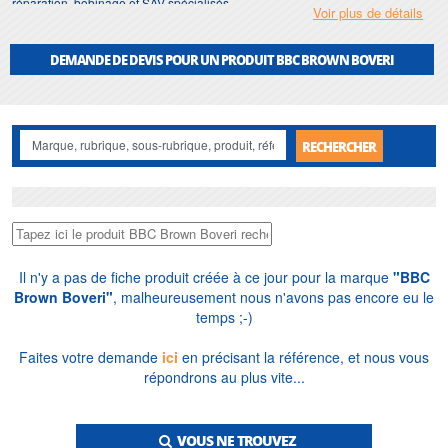
réparation, bobinage et SAV spécialisés.
Voir plus de détails
Depuis 1976, soit près de cinquante ans, nous assurons la
réparation et le
bobinage des moteurs
BBC Brown Boveri
: machines asynchrones
DEMANDE DE DEVIS POUR UN PRODUIT BBC BROWN BOVERI
triphasées, moteurs à courant continu, générateurs. Notre atelier en Île-de-
France maîtrise les spécifications historiques (normes de bobinage
antérieures aux classifications IEC, entraxes et alésages propres aux séries
BBC). Vente France et export, pièces de remplacement, diagnostic et
équipements reconditionnés pour installations parfois quadragénaires, pour
RECHERCHER
professionnels comme particuliers.
Il n'y a pas de fiche produit créée à ce jour pour la marque
"BBC
Brown Boveri"
, malheureusement nous n'avons pas encore eu le
temps ;-)
Faites votre demande
ici
en précisant la référence, et nous vous
répondrons au plus vite...
VOUS NE TROUVEZ