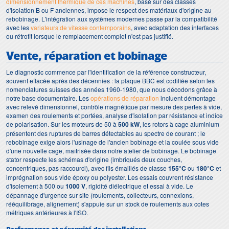
dimensionnement thermique de ces machines
, basé sur des classes
d'isolation B ou F anciennes, impose le respect des matériaux d'origine au
rebobinage. L'intégration aux systèmes modernes passe par la compatibilité
avec les
variateurs de vitesse contemporains
, avec adaptation des interfaces
ou rétrofit lorsque le remplacement complet n'est pas justifié.
Vente, réparation et bobinage
Le diagnostic commence par l'identification de la référence constructeur,
souvent effacée après des décennies : la plaque BBC est codifiée selon les
nomenclatures suisses des années 1960-1980, que nous décodons grâce à
notre base documentaire. Les
opérations de réparation
incluent démontage
avec relevé dimensionnel, contrôle magnétique par mesure des pertes à vide,
examen des roulements et portées, analyse d'isolation par résistance et indice
de polarisation. Sur les moteurs de 50 à
500 kW
, les rotors à cage aluminium
présentent des ruptures de barres détectables au spectre de courant ; le
rebobinage exige alors l'usinage de l'ancien bobinage et la coulée sous vide
d'une nouvelle cage, maîtrisée dans notre atelier de bobinage. Le bobinage
stator respecte les schémas d'origine (imbriqués deux couches,
concentriques, pas raccourci), avec fils émaillés de classe
155°C
ou
180°C
et
imprégnation sous vide époxy ou polyester. Les essais couvrent résistance
d'isolement à 500 ou
1000 V
, rigidité diélectrique et essai à vide. Le
dépannage d'urgence sur site (roulements, collecteurs, connexions,
rééquilibrage, alignement) s'appuie sur un stock de roulements aux cotes
métriques antérieures à l'ISO.