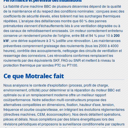
Performance et pérennité des installations
La fiabilité d'une machine BBC de plusieurs décennies dépend de la qualité
de la maintenance et du respect des conditions nominales : conçues avec des
coefficients de sécurité élevés, elles tolèrent mal les surcharges thermiques
répétées. L'analyse des défaillances montre que 60 % des pannes
prématurées viennent d'échauffements liés à une ventilation dégradée ou à
des canaux de refroidissement encrassés. Un moteur correctement entretenu
conserve un rendement proche de l'origine, entre 88 et 94 % pour 10 à
200
kW
; une dérive supérieure à 3 % justifie une rénovation. Les maintenances
préventives comprennent graissage des roulements (tous les 2000 à 4000
heures), contrôle des accouplements, nettoyage des circuits de ventilation et
resserrage des connexions. Les rénovations conformes remplacent les
roulements par des équivalents SKF, FAG ou SNR et mettent à niveau la
protection thermique par sondes PTC ou PT100.
Ce que Motralec fait
Nous analysons le contexte d'exploitation (process, profil de charge,
environnement, criticité) pour déterminer si la réparation du moteur BBC est
optimale ou si un remplacement moderne offre un meilleur rapport
coût/performance. Notre sélection multi-constructeurs propose des
alternatives compatibles en dimensions, fixation, hauteur d'axe, tension,
fréquence et courbe couple/vitesse, en intégrant les évolutions réglementaires
(directives machines, CEM, écoconception). Nos devis détaillent opérations,
pièces et délais. Nous complétons par des bilans énergétiques lors des
révisions périodiques et proposons la surveillance conditionnelle par capteurs