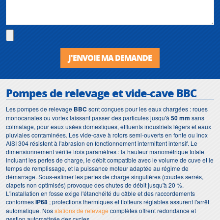
J'ENVOIE MA DEMANDE
Pompes de relevage et vide-cave BBC
Les pompes de relevage
BBC
sont conçues pour les eaux chargées : roues
monocanales ou vortex laissant passer des particules jusqu'à
50 mm
sans
colmatage, pour eaux usées domestiques, effluents industriels légers et eaux
pluviales contaminées. Les vide-cave à rotors semi-ouverts en fonte ou inox
AISI 304 résistent à l'abrasion en fonctionnement intermittent intensif. Le
dimensionnement vérifie trois paramètres : la hauteur manométrique totale
incluant les pertes de charge, le débit compatible avec le volume de cuve et le
temps de remplissage, et la puissance moteur adaptée au régime de
démarrage. Sous-estimer les pertes de charge singulières (coudes serrés,
clapets non optimisés) provoque des chutes de débit jusqu'à 20 %.
L'installation en fosse exige l'étanchéité du câble et des raccordements
conformes
IP68
; protections thermiques et flotteurs réglables assurent l'arrêt
automatique. Nos
stations de relevage
complètes offrent redondance et
gestion automatisée des cycles.