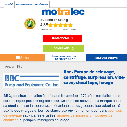
Société
Espace client
Ma sélection
customer rating
4.8
/5
598 reviews
More reviews
PROMOTIONS
BONS PLANS
Nous contacter au :
Menu
DEMANDE DE DEVIS
01 39 97 65 10
Accueil
Bbc
Bbc - Pompe de relevage,
centrifuge, surpression, vide-
cave, chauffage, forage
BBC
, constructeur italien fondé dans les années 1970, s'est spécialisé dans
les électropompes immergées et les systèmes de relevage. La marque a bâti
sa réputation sur la robustesse mécanique de ses groupes, leur adaptabilité
aux fluides chargés et leur résistance aux environnements corrosifs :
pompes
de relevage
eaux claires et usées,
groupes de surpression
,
pompes de
chauffage
et pompes immergées de forage.