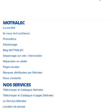
le
bonne 
i a été
est pr
MOTRALEC
La société
Ils nous font confiance
Promotions
Déstockage
Blog MOTRALEC
Dépannage sur site / Intervention
Réparation en atelier
Pages locales
Marques distribuées par Motralec
Nous contacter
NOS SERVICES
Télécharger le Catalogue Motralec
Télécharger le Catalogue 4 pages Motralec
Le Service Motralec
Location de pompe