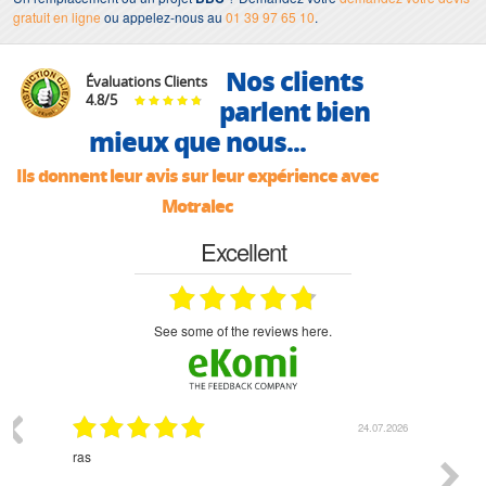
gratuit en ligne
ou appelez-nous au
01 39 97 65 10
.
Nos clients
Évaluations Clients
4.8
/
5
parlent bien
mieux que nous...
Ils donnent leur avis sur leur expérience avec
Motralec
Excellent
see some of the reviews here.
03.2026
24.07.2026
n
ras
Monsie
 géré
l'écout