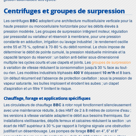
Centrifuges et groupes de surpression
Les centrifuges
BBC
adoptent une architecture multicellulaire verticale pour la
haute pression ou monocellulaire horizontale pour les débits élevés à
pression modérée. Les groupes de surpression intègrent moteur, régulation
par pressostat ou variateur et réservoir à membrane, pour une pression
constante en adduction, irrigation ou lavage industriel ; le rendement oscille
entre 55 et 75 %, optimal à 70-80 % du débit nominal. Le choix impose de
déterminer le débit de pointe cumulé, la pression résiduelle minimale et la
capacité tampon du réservoir : un ballon anti-bélier sous-dimensionné
multiplie les cycles courts et use clapets et joints. Les
groupes de surpression
à variation de vitesse réduisent la consommation jusqu'à 30 % face au tout-
ou-rien. Les modèles industriels triphasés
400 V
dépassent
10 m³/h
et 8 bars.
Un défaut récurrent est l'absence de protection cavitation : sous la pression de
vapeur saturante, les bulles implosent et érodent les aubes ; un clapet
d'aspiration et un filtre Y limitent le risque.
Chauffage, forage et applications spécifiques
Les circulateurs de chauffage
BBC
à rotor noyé fonctionnent silencieusement
avec une maintenance réduite, à des HMT de 2 à 8 mètres de colonne d'eau ;
les versions à vitesse variable adaptent le débit aux besoins thermiques. Sur
installations vieillissantes, dépôts ferreux et calcaires réduisent la section : un
écart de HMT supérieur à 30 % par rapport à l'origine signale une obstruction
justifiant un désembouage. Les pompes de forage
BBC
en 4", 6" et 8"