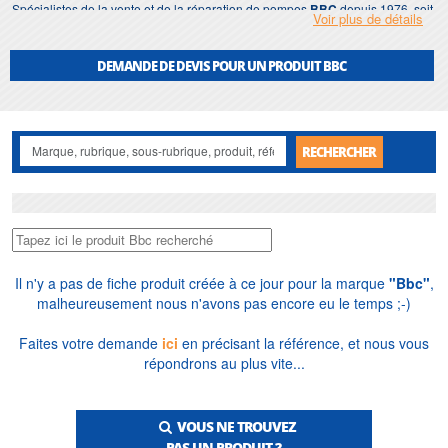
Spécialistes de la vente et de la réparation de pompes
BBC
depuis 1976, soit
Voir plus de détails
près de cinquante ans, nous vendons en France et à l'export, installons et
réparons en Île-de-France, tenons en stock les principales références et
dimensionnons gratuitement vos installations, pour professionnels comme
DEMANDE DE DEVIS POUR UN PRODUIT BBC
particuliers, avec analyse des caractéristiques hydrauliques et validation des
matériaux selon le fluide.
RECHERCHER
Il n'y a pas de fiche produit créée à ce jour pour la marque
"Bbc"
,
malheureusement nous n'avons pas encore eu le temps ;-)
Faites votre demande
ici
en précisant la référence, et nous vous
répondrons au plus vite...
VOUS NE TROUVEZ
PAS UN PRODUIT ?