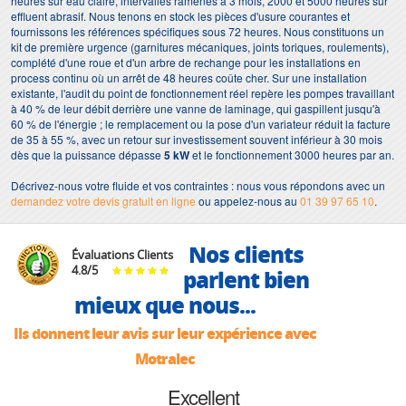
heures sur eau claire, intervalles ramenés à 3 mois, 2000 et 5000 heures sur
effluent abrasif. Nous tenons en stock les pièces d'usure courantes et
fournissons les références spécifiques sous 72 heures. Nous constituons un
kit de première urgence (garnitures mécaniques, joints toriques, roulements),
complété d'une roue et d'un arbre de rechange pour les installations en
process continu où un arrêt de 48 heures coûte cher. Sur une installation
existante, l'audit du point de fonctionnement réel repère les pompes travaillant
à 40 % de leur débit derrière une vanne de laminage, qui gaspillent jusqu'à
60 % de l'énergie ; le remplacement ou la pose d'un variateur réduit la facture
de 35 à 55 %, avec un retour sur investissement souvent inférieur à 30 mois
dès que la puissance dépasse
5 kW
et le fonctionnement 3000 heures par an.
Décrivez-nous votre fluide et vos contraintes : nous vous répondons avec un
demandez votre devis gratuit en ligne
ou appelez-nous au
01 39 97 65 10
.
Nos clients
Évaluations Clients
4.8
/
5
parlent bien
mieux que nous...
Ils donnent leur avis sur leur expérience avec
Motralec
Excellent