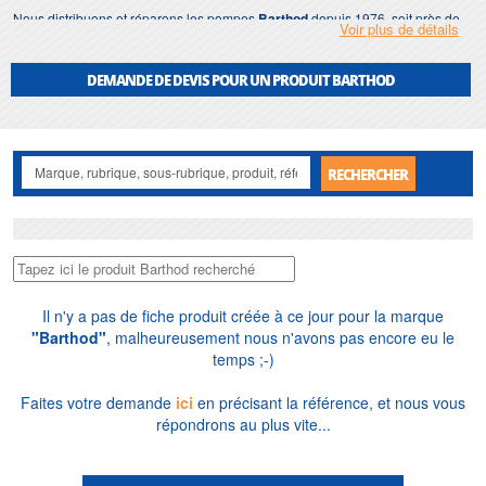
Nous distribuons et réparons les pompes
Barthod
depuis 1976, soit près de
Voir plus de détails
cinquante ans. Vente en France et à l'export, installation et réparation en Île-
de-France, pièces détachées et stock disponible. Nous dimensionnons
gratuitement votre installation selon le fluide, la pression et l'environnement,
DEMANDE DE DEVIS POUR UN PRODUIT BARTHOD
pour professionnels comme particuliers, du relevage jusqu'au process haute
pression.
RECHERCHER
Il n'y a pas de fiche produit créée à ce jour pour la marque
"Barthod"
, malheureusement nous n'avons pas encore eu le
temps ;-)
Faites votre demande
ici
en précisant la référence, et nous vous
répondrons au plus vite...