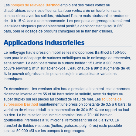
Les
pompes de relevage
Barthod
emploient des roues vortex ou
dilacératrices selon les effluents. La roue vortex crée un tourbillon sans
contact direct avec les solides, réduisant l'usure mais abaissant le rendement
de 10 à 15 % face à une monocanale. Les pompes à engrenages transfèrent
les fluides visqueux par déplacement positif, à débit constant jusqu'à 250
bars, pour le dosage de produits chimiques ou le transfert d'huiles.
Applications industrielles
Le nettoyage haute pression mobilise les motopompes
Barthod
à 150-500
bars pour le décapage de surfaces métalliques ou le nettoyage de réservoirs,
sans solvant. Le débit détermine la surface traitée : 15 L/min à 200 bars
couvre environ 2 m²/h sur acier oxydé. L'eau chaude à
80°C
augmente de 40
% le pouvoir dégraissant, imposant des joints adaptés aux variations
thermiques.
En dessalement, les versions ultra haute pression alimentent les membranes
d'osmose inverse entre 55 et 80 bars selon la salinité, avec du duplex ou
super duplex sur les pièces au contact de l'eau de mer. Les
solutions de
surpression
Barthod
maintiennent une pression constante de 3,5 à 6 bars ; la
variation de vitesse réduit la consommation de 30 à 50 % par rapport au tout
ou rien. La brumisation industrielle atomise l'eau à 70-100 bars en
gouttelettes inférieures à 10 microns, refroidissant l'air de 5 à
12°C
. Le
transfert de fluides visqueux (huiles, graisses, polymères) reste possible
jusqu'à 50 000 cSt sur les pompes à engrenages.