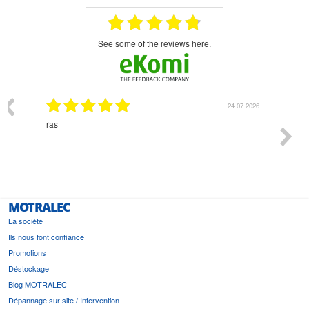
see some of the reviews here.
03.2026
24.07.2026
n
ras
Monsie
 géré
l'écout
le
bonne 
i a été
est pr
MOTRALEC
La société
Ils nous font confiance
Promotions
Déstockage
Blog MOTRALEC
Dépannage sur site / Intervention