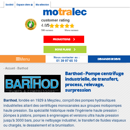
Société
Espace client
Ma sélection
customer rating
4.8
/5
598 reviews
More reviews
PROMOTIONS
BONS PLANS
Nous contacter au :
Menu
DEMANDE DE DEVIS
01 39 97 65 10
Accueil
Barthod
Barthod - Pompe centrifuge
industrielle, de transfert,
process, relevage,
surpression
Barthod
, fondée en 1929 à Meyzieu, conçoit des pompes hydrauliques
industrielles allant des centrifuges monocanales aux groupes motopompes
haute pression. Sa spécialité historique reste l'ingénierie haute pression :
pompes à pistons, pompes à engrenages et versions ultra haute pression
jusqu'à 3000 bars, pour le nettoyage industriel, le transfert de fluides visqueux
ou chargés, le dessalement et la brumisation.