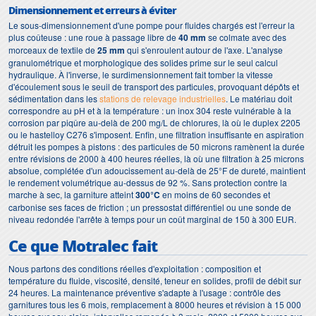
Dimensionnement et erreurs à éviter
Le sous-dimensionnement d'une pompe pour fluides chargés est l'erreur la
plus coûteuse : une roue à passage libre de
40 mm
se colmate avec des
morceaux de textile de
25 mm
qui s'enroulent autour de l'axe. L'analyse
granulométrique et morphologique des solides prime sur le seul calcul
hydraulique. À l'inverse, le surdimensionnement fait tomber la vitesse
d'écoulement sous le seuil de transport des particules, provoquant dépôts et
sédimentation dans les
stations de relevage industrielles
. Le matériau doit
correspondre au pH et à la température : un inox 304 reste vulnérable à la
corrosion par piqûre au-delà de 200 mg/L de chlorures, là où le duplex 2205
ou le hastelloy C276 s'imposent. Enfin, une filtration insuffisante en aspiration
détruit les pompes à pistons : des particules de 50 microns ramènent la durée
entre révisions de 2000 à 400 heures réelles, là où une filtration à 25 microns
absolue, complétée d'un adoucissement au-delà de 25°F de dureté, maintient
le rendement volumétrique au-dessus de 92 %. Sans protection contre la
marche à sec, la garniture atteint
300°C
en moins de 60 secondes et
carbonise ses faces de friction ; un pressostat différentiel ou une sonde de
niveau redondée l'arrête à temps pour un coût marginal de 150 à 300 EUR.
Ce que Motralec fait
Nous partons des conditions réelles d'exploitation : composition et
température du fluide, viscosité, densité, teneur en solides, profil de débit sur
24 heures. La maintenance préventive s'adapte à l'usage : contrôle des
garnitures tous les 6 mois, remplacement à 8000 heures et révision à 15 000