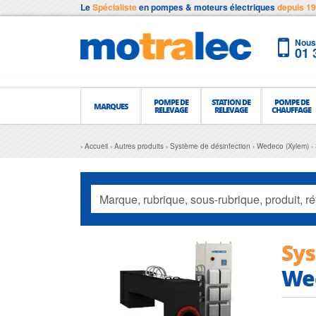
Le
Spécialiste
en pompes & moteurs électriques
depuis 1
Nous 
01 
POMPE DE
STATION DE
POMPE DE
MARQUES
RELEVAGE
RELEVAGE
CHAUFFAGE
Accueil
Autres produits
Système de désinfection
Wedeco (Xylem)
Sys
We