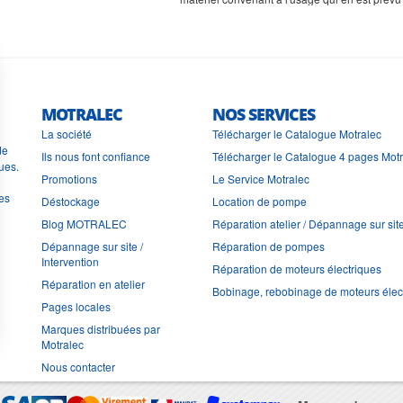
MOTRALEC
NOS SERVICES
La société
Télécharger le Catalogue Motralec
de
Ils nous font confiance
Télécharger le Catalogue 4 pages Mot
ues.
Promotions
Le Service Motralec
les
Déstockage
Location de pompe
Blog MOTRALEC
Réparation atelier / Dépannage sur sit
Dépannage sur site /
Réparation de pompes
Intervention
Réparation de moteurs électriques
Réparation en atelier
Bobinage, rebobinage de moteurs élec
Pages locales
Marques distribuées par
Motralec
Nous contacter