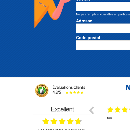
Ne pas remplir si vous êtes un particuli
Adresse
Code postal
N
Évaluations Clients
4.8
/
5
Excellent
29.03.2026
29.03.2026
étitifs,
bonjour commande pompe puit malgré un
ras
mmercial,***
appel en dehors des heures d ouverture votre
commercial a géré ma demande le devis reçu
immédiatement un fois le paiement effectue la
see some of the reviews here.