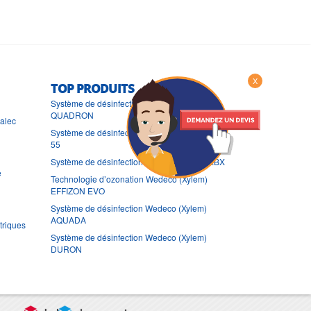
X
TOP PRODUITS
Système de désinfection Wedeco (Xylem)
QUADRON
ralec
Système de désinfection Wedeco (Xylem) TAK
55
Système de désinfection Wedeco (Xylem) LBX
e
Technologie d’ozonation Wedeco (Xylem)
EFFIZON EVO
Système de désinfection Wedeco (Xylem)
AQUADA
triques
Système de désinfection Wedeco (Xylem)
DURON