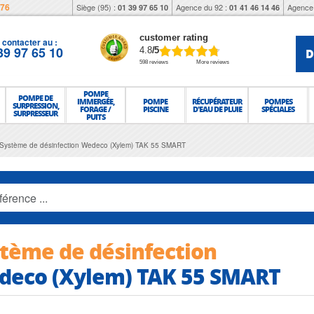
976
Siège (95) :
Agence du 92 :
Agence 
01 39 97 65 10
01 41 46 14 46
customer rating
contacter au :
39 97 65 10
D
4.8
/5
598 reviews
More reviews
POMPE
POMPE DE
IMMERGÉE,
POMPE
RÉCUPÉRATEUR
POMPES
SURPRESSION,
FORAGE /
PISCINE
D'EAU DE PLUIE
SPÉCIALES
SURPRESSEUR
PUITS
Système de désinfection Wedeco (Xylem) TAK 55 SMART
tème de désinfection
deco (Xylem) TAK 55 SMART