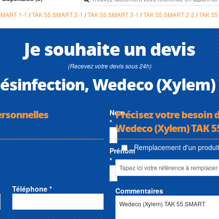
SMART 1-1
/
TAK 55 SMART 2-1
/
TAK 55 SMART 3-1
/
TAK 55 SMART 2-2
/
TAK 55
Je souhaite un devis
(Recevez votre devis sous 24h)
ésinfection, Wedeco (Xylem)
ersonnelles
Nom
Précisez votre besoin 
*
Wedeco (Xylem) TAK 
Remplacement d'un produit 
Prénom
*
Téléphone *
Commentaires