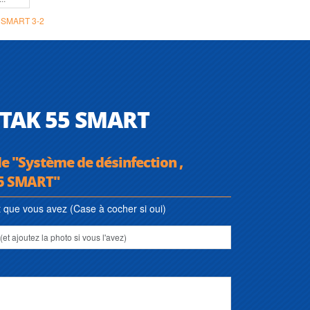
 SMART 3-2
 TAK 55 SMART
de "Système de désinfection ,
55 SMART"
que vous avez (Case à cocher si oui)