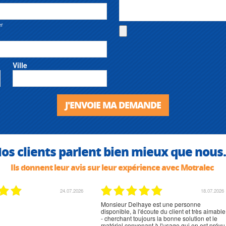
er
Ville
J'ENVOIE MA DEMANDE
os clients parlent bien mieux que nous.
Ils donnent leur avis sur leur expérience avec Motralec
24.07.2026
18.07.2026
Monsieur Delhaye est une personne
disponible, à l'écoute du client et très aimable
- cherchant toujours la bonne solution et le
matériel convenant à l'usage qui en est prévu