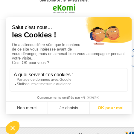
commande a été valider l envoi a été un peu
long mais dans l ensemble très satisfait
L'EXPERTISE MOTRALEC
Depuis 1976
, nous sommes
les spécialistes numéro 1 en
France
en pompes de relevage, station de relevage, pompe 
chauffage, suppression, forage, immergée et moteurs électriq
Nous assurons
la vente, la réparation, l'installation et le
dépannage
, tout en travaillant avec les marques les plus fiab
du marché.