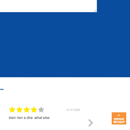
..
07.07.2026
bien rien a dire .what else
RAS
RETOUR
EN HAUT