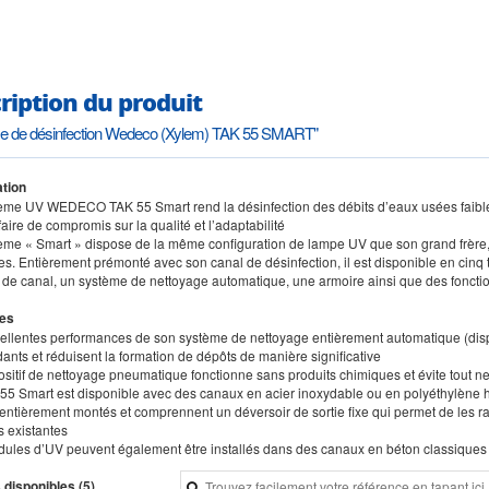
ription du produit
e de désinfection Wedeco (Xylem) TAK 55 SMART"
tion
tème UV WEDECO TAK 55 Smart rend la désinfection des débits d’eaux usées faibles
faire de compromis sur la qualité et l’adaptabilité
tème « Smart » dispose de la même configuration de lampe UV que son grand frère,
 Entièrement prémonté avec son canal de désinfection, il est disponible en cinq ta
 de canal, un système de nettoyage automatique, une armoire ainsi que des fonct
es
cellentes performances de son système de nettoyage entièrement automatique (dispon
ants et réduisent la formation de dépôts de manière significative
ositif de nettoyage pneumatique fonctionne sans produits chimiques et évite tout ne
 55 Smart est disponible avec des canaux en acier inoxydable ou en polyéthylène 
t entièrement montés et comprennent un déversoir de sortie fixe qui permet de les 
s existantes
dules d’UV peuvent également être installés dans des canaux en béton classiques
 disponibles (5)