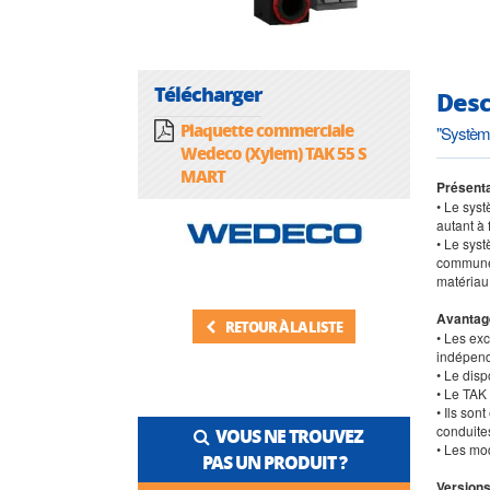
Télécharger
Desc
Plaquette commerciale
"Systèm
Wedeco (Xylem) TAK 55 S
MART
Présenta
• Le sys
autant à 
• Le sys
communes.
matériau
Avantag
RETOUR À LA LISTE
• Les ex
indépend
• Le disp
• Le TAK
• Ils son
conduite
VOUS NE TROUVEZ
• Les mo
PAS UN PRODUIT ?
Versions