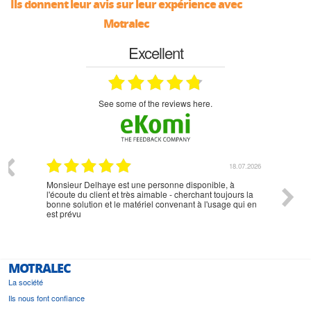
Ils donnent leur avis sur leur expérience avec
Motralec
Excellent
see some of the reviews here.
07.2026
18.07.2026
Monsieur Delhaye est une personne disponible, à
bien ri
l'écoute du client et très aimable - cherchant toujours la
bonne solution et le matériel convenant à l'usage qui en
est prévu
MOTRALEC
La société
Ils nous font confiance