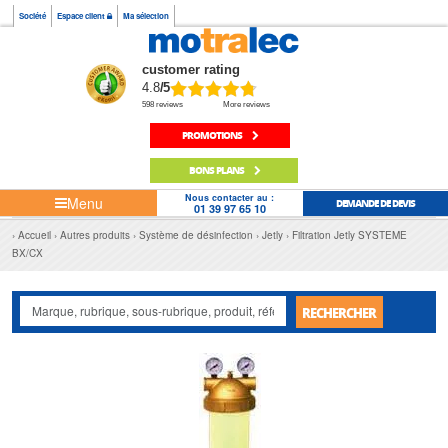
Société
Espace client
Ma sélection
customer rating
4.8
/5
598 reviews
More reviews
PROMOTIONS
BONS PLANS
Nous contacter au :
Menu
DEMANDE DE DEVIS
01 39 97 65 10
Accueil
Autres produits
Système de désinfection
Jetly
Filtration Jetly SYSTEME
BX/CX
RECHERCHER