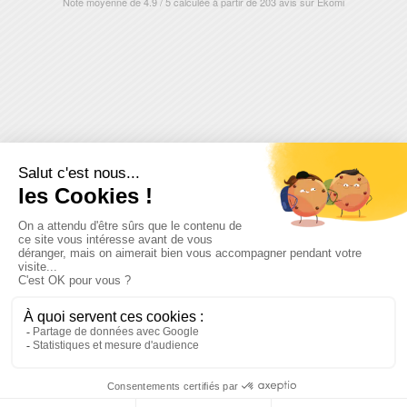
Note moyenne de
4.9
/
5
calculée à partir de
203
avis sur
Ekomi