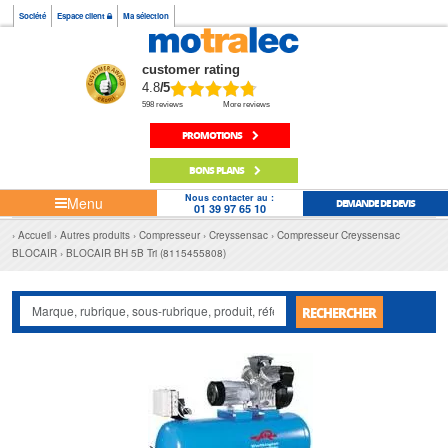
Société
Espace client
Ma sélection
customer rating
4.8
/5
598 reviews
More reviews
PROMOTIONS
BONS PLANS
Nous contacter au :
Menu
DEMANDE DE DEVIS
01 39 97 65 10
Accueil
Autres produits
Compresseur
Creyssensac
Compresseur Creyssensac
BLOCAIR
BLOCAIR BH 5B Tri (8115455808)
RECHERCHER