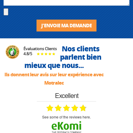
J'ENVOIE MA DEMANDE
Nos clients
Évaluations Clients
4.8
/
5
parlent bien
mieux que nous...
Ils donnent leur avis sur leur expérience avec
Motralec
Excellent
see some of the reviews here.