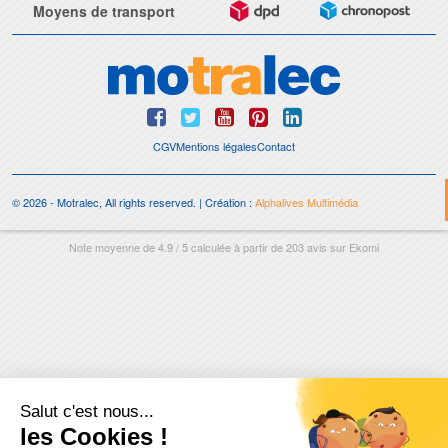
Moyens de transport
CGV
Mentions légales
Contact
© 2026 - Motralec, All rights reserved. | Création :
Alphalives Multimédia
Note moyenne de
4.9
/
5
calculée à partir de
203
avis sur
Ekomi