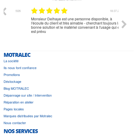
07.2026
18.07.2026
Monsieur Delhaye est une personne disponible, à
bien ri
l'écoute du client et très aimable - cherchant toujours la
bonne solution et le matériel convenant à l'usage qui en
est prévu
MOTRALEC
La société
Ils nous font confiance
Promotions
Déstockage
Blog MOTRALEC
Dépannage sur site / Intervention
Réparation en atelier
Pages locales
Marques distribuées par Motralec
Nous contacter
NOS SERVICES