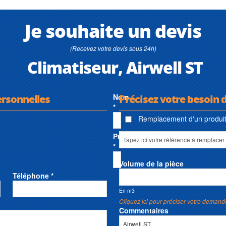
Je souhaite un devis
(Recevez votre devis sous 24h)
Climatiseur, Airwell ST
ersonnelles
Nom
Précisez votre besoin d
*
Remplacement d'un produit 
Prénom
*
Volume de la pièce
Téléphone *
En m3
Cliquez ici pour préciser votre demand
Commentaires