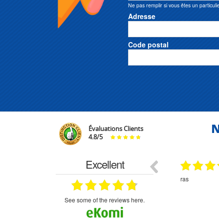
Ne pas remplir si vous êtes un particuli
Adresse
Code postal
N
Évaluations Clients
4.8
/
5
Excellent
18.07.2026
07.07.2026
ne
bien rien a dire .what else
RAS
très aimable
on et le
n est prévu
see some of the reviews here.