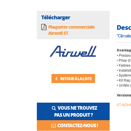
Télécharger
Desc
Plaquette commerciale
Airwell ST
"Climatis
Avantag
• Pressio
• Prise d'
• Faible
• Install
• Systèm
RETOUR À LA LISTE
• Kit Rap
• Unités
Versions
ST-NDH
VOUS NE TROUVEZ
PAS UN PRODUIT ?
CONTACTEZ-NOUS !