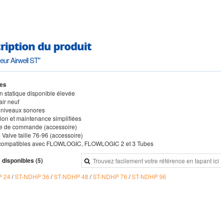
ription du produit
eur Airwell ST"
es
n statique disponible élevée
air neuf
s niveaux sonores
ation et maintenance simplifiées
e de commande (accessoire)
. Valve taille 76-96 (accessoire)
 compatibles avec FLOWLOGIC, FLOWLOGIC 2 et 3 Tubes
 disponibles (5)
P 24
/
ST-NDHP 36
/
ST-NDHP 48
/
ST-NDHP 76
/
ST-NDHP 96