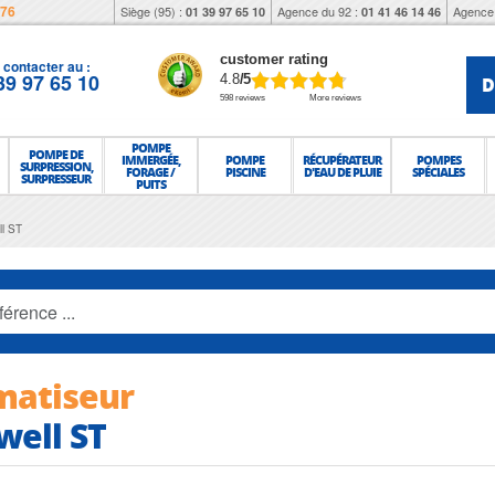
976
Siège (95) :
Agence du 92 :
Agence 
01 39 97 65 10
01 41 46 14 46
customer rating
contacter au :
39 97 65 10
D
4.8
/5
598 reviews
More reviews
POMPE
POMPE DE
IMMERGÉE,
POMPE
RÉCUPÉRATEUR
POMPES
SURPRESSION,
FORAGE /
PISCINE
D'EAU DE PLUIE
SPÉCIALES
SURPRESSEUR
PUITS
ll ST
matiseur
well ST