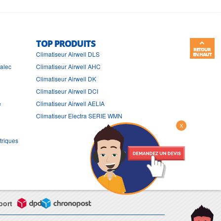
TOP PRODUITS
RETOUR
Climatiseur Airwell DLS
EN HAUT
ralec
Climatiseur Airwell AHC
Climatiseur Airwell DK
Climatiseur Airwell DCI
e
Climatiseur Airwell AELIA
Climatiseur Electra SERIE WMN
X
triques
port