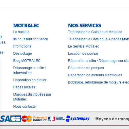
MOTRALEC
NOS SERVICES
La société
Télécharger le Catalogue Motralec
de
Ils nous font confiance
Télécharger le Catalogue 4 pages Mot
ues.
Promotions
Le Service Motralec
les
Déstockage
Location de pompe
Blog MOTRALEC
Réparation atelier / Dépannage sur sit
Dépannage sur site /
Réparation de pompes
Intervention
Réparation de moteurs électriques
Réparation en atelier
Bobinage, rebobinage de moteurs élec
Pages locales
Marques distribuées par
Motralec
Nous contacter
Moyens de trans