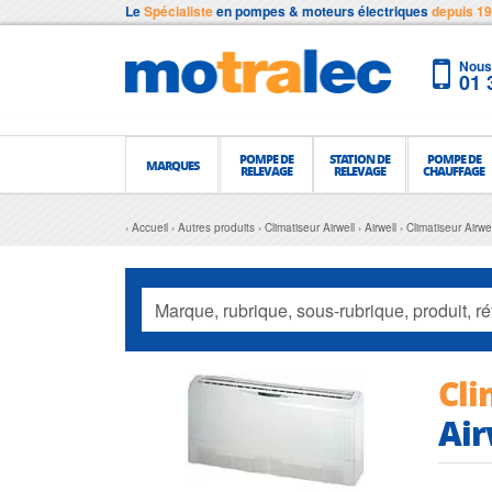
Le
Spécialiste
en pompes & moteurs électriques
depuis 1
Nous 
01 
POMPE DE
STATION DE
POMPE DE
MARQUES
RELEVAGE
RELEVAGE
CHAUFFAGE
Accueil
Autres produits
Climatiseur Airwell
Airwell
Climatiseur Airwe
Cli
Air