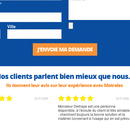
er
Ville
J'ENVOIE MA DEMANDE
os clients parlent bien mieux que nous.
Ils donnent leur avis sur leur expérience avec Motralec
02.07.2026
02.07.2026
rien à signaler, très content