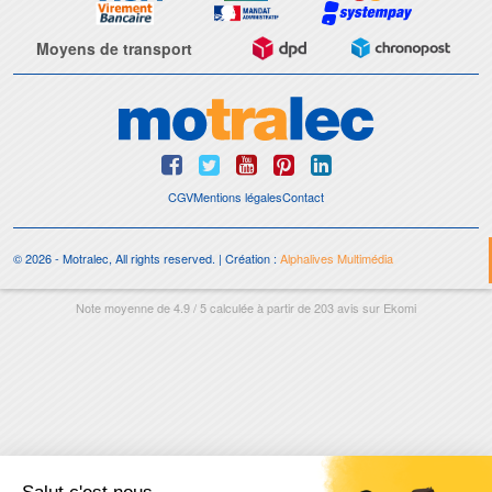
Moyens de transport
CGV
Mentions légales
Contact
© 2026 - Motralec, All rights reserved. | Création :
Alphalives Multimédia
Note moyenne de
4.9
/
5
calculée à partir de
203
avis sur
Ekomi