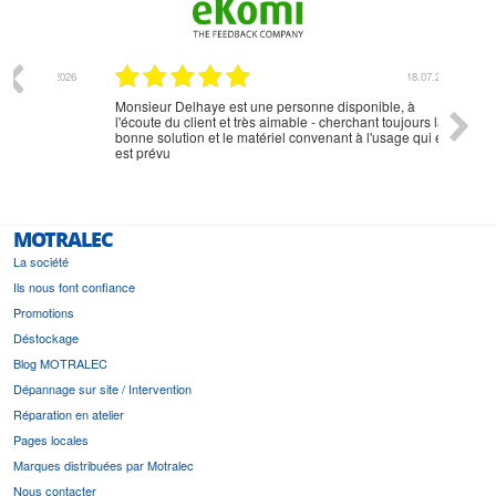
07.2026
18.07.2026
Monsieur Delhaye est une personne disponible, à
bien ri
l'écoute du client et très aimable - cherchant toujours la
bonne solution et le matériel convenant à l'usage qui en
est prévu
MOTRALEC
La société
Ils nous font confiance
Promotions
Déstockage
Blog MOTRALEC
Dépannage sur site / Intervention
Réparation en atelier
Pages locales
Marques distribuées par Motralec
Nous contacter