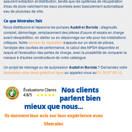
assurent extraction et distribution, tandis que les systèmes de récupération
d'eau de pluie valorisent les eaux pluviales avec basculement automatique
eau de pluie/eau de ville.
Ce que Motralec fait
Nous distribuons et réparons les pompes
Audoli et Bertola
: diagnostic
complet, démontage, remplacement des pièces d'usure et essais en charge
avant réexpédition, en atelier ou en dépannage sur site pour les installations
critiques. Notre
service de réparation
s'appuie sur un stock de pièces,
l'analyse des courbes de performance, le calcul des NPSH disponible et
requis et l'évaluation des pertes de charge, avec la possibilité de comparer la
marque à d'autres constructeurs de notre catalogue.
Un projet de relevage ou de surpression
Audoli et Bertola
? Demandez votre
demandez votre devis gratuit en ligne
ou appelez-nous au
01 39 97 65 10
.
Nos clients
Évaluations Clients
4.8
/
5
parlent bien
mieux que nous...
Ils donnent leur avis sur leur expérience avec
Motralec