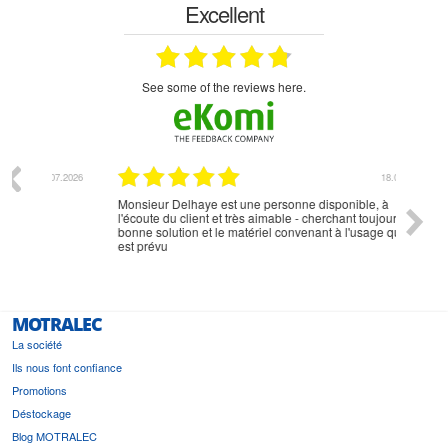
Excellent
see some of the reviews here.
07.2026
18.07.2026
Monsieur Delhaye est une personne disponible, à
bien ri
l'écoute du client et très aimable - cherchant toujours la
bonne solution et le matériel convenant à l'usage qui en
est prévu
MOTRALEC
La société
Ils nous font confiance
Promotions
Déstockage
Blog MOTRALEC