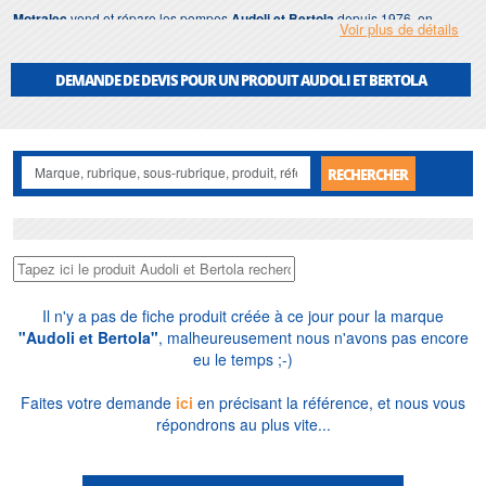
Motralec
vend et répare les pompes
Audoli et Bertola
depuis 1976, en
Voir plus de détails
France et à l'export. Nous tenons les principales références en stock,
dimensionnons gratuitement vos installations et accompagnons le choix,
l'installation et la maintenance, pour les professionnels comme pour les
DEMANDE DE DEVIS POUR UN PRODUIT AUDOLI ET BERTOLA
particuliers. Notre atelier intervient en Île-de-France, en atelier ou sur site,
avec des pièces d'origine. Découvrez nos
pompes de relevage
et
surpresseurs
.
RECHERCHER
Il n'y a pas de fiche produit créée à ce jour pour la marque
"Audoli et Bertola"
, malheureusement nous n'avons pas encore
eu le temps ;-)
Faites votre demande
ici
en précisant la référence, et nous vous
répondrons au plus vite...