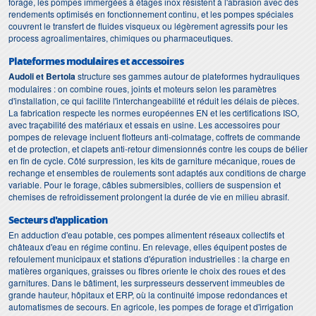
forage, les pompes immergées à étages inox résistent à l'abrasion avec des
rendements optimisés en fonctionnement continu, et les pompes spéciales
couvrent le transfert de fluides visqueux ou légèrement agressifs pour les
process agroalimentaires, chimiques ou pharmaceutiques.
Plateformes modulaires et accessoires
Audoli et Bertola
structure ses gammes autour de plateformes hydrauliques
modulaires : on combine roues, joints et moteurs selon les paramètres
d'installation, ce qui facilite l'interchangeabilité et réduit les délais de pièces.
La fabrication respecte les normes européennes EN et les certifications ISO,
avec traçabilité des matériaux et essais en usine. Les accessoires pour
pompes de relevage incluent flotteurs anti-colmatage, coffrets de commande
et de protection, et clapets anti-retour dimensionnés contre les coups de bélier
en fin de cycle. Côté surpression, les kits de garniture mécanique, roues de
rechange et ensembles de roulements sont adaptés aux conditions de charge
variable. Pour le forage, câbles submersibles, colliers de suspension et
chemises de refroidissement prolongent la durée de vie en milieu abrasif.
Secteurs d'application
En adduction d'eau potable, ces pompes alimentent réseaux collectifs et
châteaux d'eau en régime continu. En relevage, elles équipent postes de
refoulement municipaux et stations d'épuration industrielles : la charge en
matières organiques, graisses ou fibres oriente le choix des roues et des
garnitures. Dans le bâtiment, les surpresseurs desservent immeubles de
grande hauteur, hôpitaux et ERP, où la continuité impose redondances et
automatismes de secours. En agricole, les pompes de forage et d'irrigation