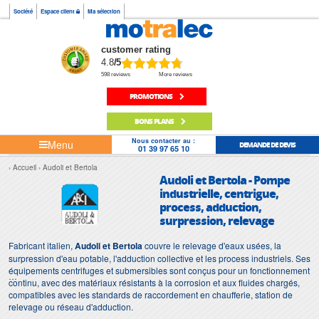
Société
Espace client
Ma sélection
customer rating
4.8
/5
598 reviews
More reviews
PROMOTIONS
BONS PLANS
Nous contacter au :
Menu
DEMANDE DE DEVIS
01 39 97 65 10
Accueil
Audoli et Bertola
Audoli et Bertola - Pompe
industrielle, centrigue,
process, adduction,
surpression, relevage
Fabricant italien,
Audoli et Bertola
couvre le relevage d'eaux usées, la
surpression d'eau potable, l'adduction collective et les process industriels. Ses
équipements centrifuges et submersibles sont conçus pour un fonctionnement
continu, avec des matériaux résistants à la corrosion et aux fluides chargés,
compatibles avec les standards de raccordement en chaufferie, station de
relevage ou réseau d'adduction.