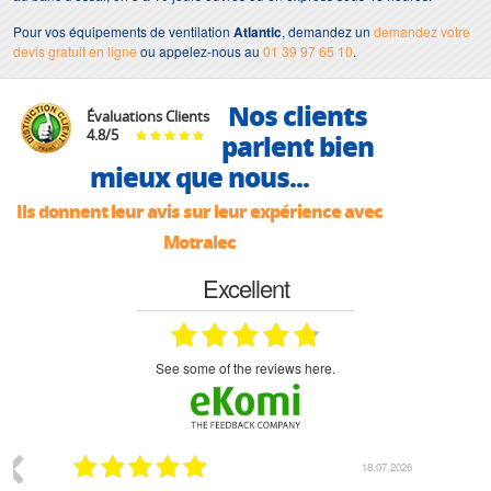
Pour vos équipements de ventilation
Atlantic
, demandez un
demandez votre
devis gratuit en ligne
ou appelez-nous au
01 39 97 65 10
.
Nos clients
Évaluations Clients
4.8
/
5
parlent bien
mieux que nous...
Ils donnent leur avis sur leur expérience avec
Motralec
Excellent
see some of the reviews here.
07.2026
18.07.2026