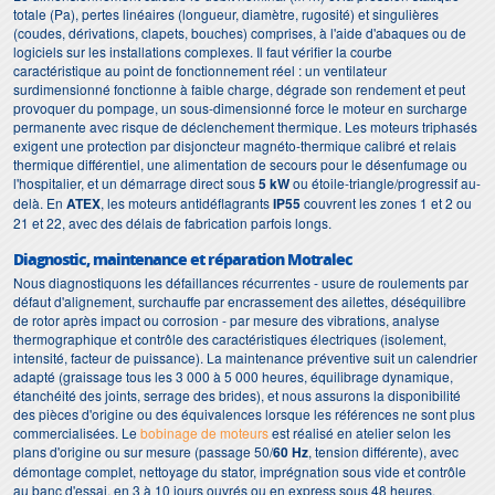
totale (Pa), pertes linéaires (longueur, diamètre, rugosité) et singulières
(coudes, dérivations, clapets, bouches) comprises, à l'aide d'abaques ou de
logiciels sur les installations complexes. Il faut vérifier la courbe
caractéristique au point de fonctionnement réel : un ventilateur
surdimensionné fonctionne à faible charge, dégrade son rendement et peut
provoquer du pompage, un sous-dimensionné force le moteur en surcharge
permanente avec risque de déclenchement thermique. Les moteurs triphasés
exigent une protection par disjoncteur magnéto-thermique calibré et relais
thermique différentiel, une alimentation de secours pour le désenfumage ou
l'hospitalier, et un démarrage direct sous
5 kW
ou étoile-triangle/progressif au-
delà. En
ATEX
, les moteurs antidéflagrants
IP55
couvrent les zones 1 et 2 ou
21 et 22, avec des délais de fabrication parfois longs.
Diagnostic, maintenance et réparation Motralec
Nous diagnostiquons les défaillances récurrentes - usure de roulements par
défaut d'alignement, surchauffe par encrassement des ailettes, déséquilibre
de rotor après impact ou corrosion - par mesure des vibrations, analyse
thermographique et contrôle des caractéristiques électriques (isolement,
intensité, facteur de puissance). La maintenance préventive suit un calendrier
adapté (graissage tous les 3 000 à 5 000 heures, équilibrage dynamique,
étanchéité des joints, serrage des brides), et nous assurons la disponibilité
des pièces d'origine ou des équivalences lorsque les références ne sont plus
commercialisées. Le
bobinage de moteurs
est réalisé en atelier selon les
plans d'origine ou sur mesure (passage 50/
60 Hz
, tension différente), avec
démontage complet, nettoyage du stator, imprégnation sous vide et contrôle
au banc d'essai, en 3 à 10 jours ouvrés ou en express sous 48 heures.