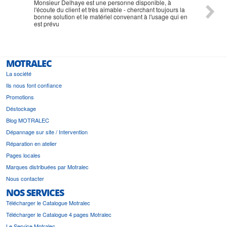
Monsieur Delhaye est une personne disponible, à
bien ri
l'écoute du client et très aimable - cherchant toujours la
bonne solution et le matériel convenant à l'usage qui en
est prévu
MOTRALEC
La société
Ils nous font confiance
Promotions
Déstockage
Blog MOTRALEC
Dépannage sur site / Intervention
Réparation en atelier
Pages locales
Marques distribuées par Motralec
Nous contacter
NOS SERVICES
Télécharger le Catalogue Motralec
Télécharger le Catalogue 4 pages Motralec
Le Service Motralec