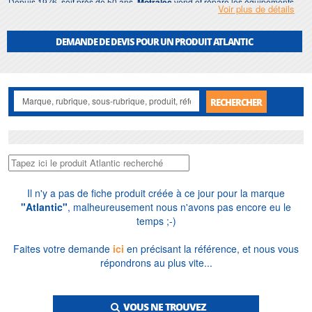
Depuis 1976, soit près de 50 ans,
Motralec
vend et répare les équipements
Voir plus de détails
électromécaniques
Atlantic
en France et à l'export. Nous dimensionnons
gratuitement selon débit, pression statique et température, réparons et
installons en Île-de-France (diagnostic, bobinage, intervention d'urgence), et
DEMANDE DE DEVIS POUR UN PRODUIT ATLANTIC
tenons un stock de références et de pièces pour professionnels comme pour
particuliers.
RECHERCHER
Il n'y a pas de fiche produit créée à ce jour pour la marque
"Atlantic"
, malheureusement nous n'avons pas encore eu le
temps ;-)
Faites votre demande
ici
en précisant la référence, et nous vous
répondrons au plus vite...
VOUS NE TROUVEZ