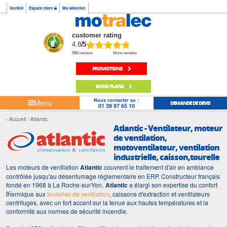
Société
Espace client
Ma sélection
customer rating
4.8
/5
598 reviews
More reviews
PROMOTIONS
BONS PLANS
Nous contacter au :
Menu
DEMANDE DE DEVIS
01 39 97 65 10
Accueil
Atlantic
Atlantic - Ventilateur, moteur
de ventilation,
motoventilateur, ventilation
industrielle, caisson,tourelle
Les moteurs de ventilation
Atlantic
couvrent le traitement d'air en ambiance
contrôlée jusqu'au désenfumage réglementaire en ERP. Constructeur français
fondé en 1968 à La Roche-sur-Yon,
Atlantic
a élargi son expertise du confort
thermique aux
tourelles de ventilation
, caissons d'extraction et ventilateurs
centrifuges, avec un fort accent sur la tenue aux hautes températures et la
conformité aux normes de sécurité incendie.