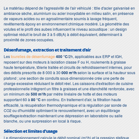
Le matériau dépend de l'agressivité de l'air véhiculé : tôle d'acier galvanisé en
ambiance sèche, aluminium ou acier inoxydable en milieu salin, en présence
de vapeurs acides ou en agroalimentaire soumis à lavage fréquent,
revêtements époxy en environnement chimique modéré. La géométrie des
volutes et le profil des aubes influencent le niveau acoustique : un design
optimisé réduit le bruit de 3 à 5 dB(A) à débit équivalent, déterminant à
proximité de zones occupées.
Désenfumage, extraction et traitement d'air
Les
tourelles de désenfumage
400 °C
/2h, applicables aux ERP et IGH,
reposent sur des moteurs à isolation classe F ou H, roulements à graisse
haute température, tôlerie traitée et circuits de refroidissement internes, pour
des débits prescrits de 8 000 à 30
000 m³/h
selon la surface et la hauteur sous
plafond ; une section de conduits sous-dimensionnée crée une perte de
charge excessive réduisant le débit réel. Les caissons d'extraction de cuisine
professionnelle intègrent un filtre à graisses et une étanchéité renforcée, avec
un minimum de
500 m³/h
par mètre linéaire de hotte et des moteurs
supportant 60 à
80 °C
en continu. En traitement d'air, la filtration haute
efficacité, la récupération thermodynamique et la régulation par sonde de
CO2 ou d'humidité optimisent le renouvellement, avec un équilibrage
soufflage/extraction maintenant une dépression en laboratoire ou salle
blanche, ou une surpression en local à risque.
Sélection et limites d'usage
Le dimensionnement calcule le débit nominal (m³/h) et la pression statique