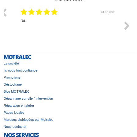
03.2026
24.07.2026
n
ras
Monsie
 géré
l'écout
le
bonne 
i a été
est pr
MOTRALEC
La société
Ils nous font confiance
Promotions
Déstockage
Blog MOTRALEC
Dépannage sur site / Intervention
Réparation en atelier
Pages locales
Marques distribuées par Motralec
Nous contacter
NOS SERVICES