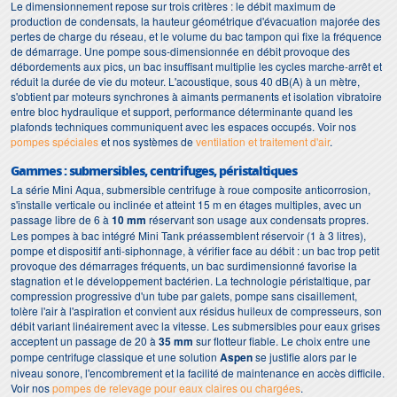
Le dimensionnement repose sur trois critères : le débit maximum de
production de condensats, la hauteur géométrique d'évacuation majorée des
pertes de charge du réseau, et le volume du bac tampon qui fixe la fréquence
de démarrage. Une pompe sous-dimensionnée en débit provoque des
débordements aux pics, un bac insuffisant multiplie les cycles marche-arrêt et
réduit la durée de vie du moteur. L'acoustique, sous 40 dB(A) à un mètre,
s'obtient par moteurs synchrones à aimants permanents et isolation vibratoire
entre bloc hydraulique et support, performance déterminante quand les
plafonds techniques communiquent avec les espaces occupés. Voir nos
pompes spéciales
et nos systèmes de
ventilation et traitement d'air
.
Gammes : submersibles, centrifuges, péristaltiques
La série Mini Aqua, submersible centrifuge à roue composite anticorrosion,
s'installe verticale ou inclinée et atteint 15 m en étages multiples, avec un
passage libre de 6 à
10 mm
réservant son usage aux condensats propres.
Les pompes à bac intégré Mini Tank préassemblent réservoir (1 à 3 litres),
pompe et dispositif anti-siphonnage, à vérifier face au débit : un bac trop petit
provoque des démarrages fréquents, un bac surdimensionné favorise la
stagnation et le développement bactérien. La technologie péristaltique, par
compression progressive d'un tube par galets, pompe sans cisaillement,
tolère l'air à l'aspiration et convient aux résidus huileux de compresseurs, son
débit variant linéairement avec la vitesse. Les submersibles pour eaux grises
acceptent un passage de 20 à
35 mm
sur flotteur fiable. Le choix entre une
pompe centrifuge classique et une solution
Aspen
se justifie alors par le
niveau sonore, l'encombrement et la facilité de maintenance en accès difficile.
Voir nos
pompes de relevage pour eaux claires ou chargées
.