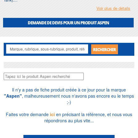
Voir plus de détails
Depuis 1976, soit près de 50 ans,
Motralec
vend et distribue
Aspen
en
France et à l'export, dans une sélection de
marques distribuées
centrée sur la
fiabilité. Nous dimensionnons gratuitement selon la puissance frigorifique, la
DEMANDE DE DEVIS POUR UN PRODUIT ASPEN
hauteur de refoulement et l'intégration en faux-plafond ou gaine technique,
réparons et installons en Île-de-France, pour professionnels comme pour
particuliers.
RECHERCHER
Il n'y a pas de fiche produit créée à ce jour pour la marque
"Aspen"
, malheureusement nous n'avons pas encore eu le temps
;-)
Faites votre demande
ici
en précisant la référence, et nous vous
répondrons au plus vite...