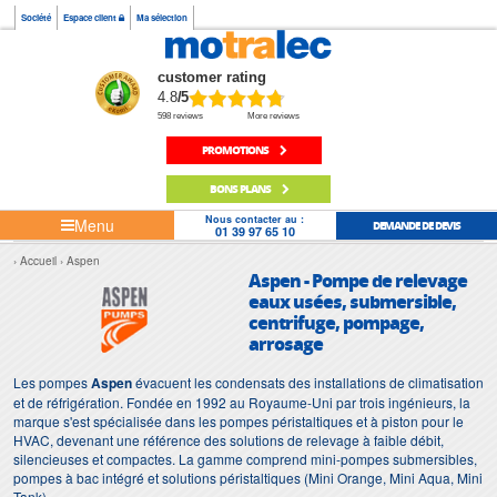
Société
Espace client
Ma sélection
customer rating
4.8
/5
598 reviews
More reviews
PROMOTIONS
BONS PLANS
Nous contacter au :
Menu
DEMANDE DE DEVIS
01 39 97 65 10
Accueil
Aspen
Aspen - Pompe de relevage
eaux usées, submersible,
centrifuge, pompage,
arrosage
Les pompes
Aspen
évacuent les condensats des installations de climatisation
et de réfrigération. Fondée en 1992 au Royaume-Uni par trois ingénieurs, la
marque s'est spécialisée dans les pompes péristaltiques et à piston pour le
HVAC, devenant une référence des solutions de relevage à faible débit,
silencieuses et compactes. La gamme comprend mini-pompes submersibles,
pompes à bac intégré et solutions péristaltiques (Mini Orange, Mini Aqua, Mini
Tank).