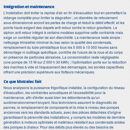
Intégration et maintenance
L'installation doit éviter la reprise d'air en fin d'évacuation tout en permettant la
vidange complète pour limiter la stagnation ; un diamètre de refoulement
sous-dimensionné accroît les pertes de charge et réduit le débit effectif, et les
points hauts exigent des clapets anti-retour contre le retour gravitaire. Le
siphon anti-retour intégré à certains modèles supprime cette contrainte mais
exige un contrôle régulier de son étanchéité. La maintenance reste simple :
nettoyage trimestriel minimal du bac selon la qualité des condensats,
remplacement du tube péristaltique tous les 5 000 à 10 000 heures sans
démontage ni outillage spécifique, contrôle de l'usure de la roue et du corps
en présence de particules abrasives. La consommation reste négligeable
(une pompe de 15 W sur 2 000 h 30 kWh) ; l'optimisation porte sur la réduction
des marches à vide et l'espacement des démarrages, les sondes capacitives
offrant une précision supérieure aux flotteurs mécaniques.
Ce que Motralec fait
Nous analysons la puissance frigorifique installée, la configuration du réseau
d'évacuation, les contraintes acoustiques et l'accessibilité pour la
maintenance, afin d'éviter aussi bien les débordements qu'un
surdimensionnement bruyant. Nos techniciens assurent le diagnostic de
pannes, le remplacement de composants et la mise à niveau des pompes
anciennes vers les standards actuels, avec des pièces détachées d'origine
garantissant la pérennité des installations, y compris les modèles de dernière
génération à moteurs optimisés et matériaux résistant aux condensats acides
des pompes à chaleur. Pour des débits plus élevés ou des besoins de