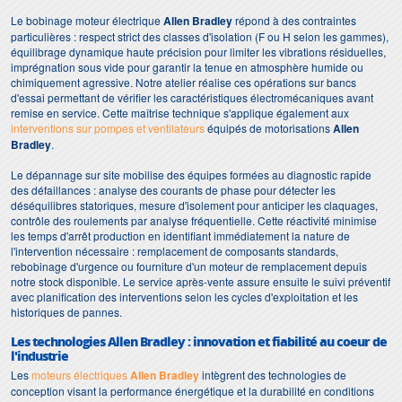
Le bobinage moteur électrique
Allen Bradley
répond à des contraintes
particulières : respect strict des classes d'isolation (F ou H selon les gammes),
équilibrage dynamique haute précision pour limiter les vibrations résiduelles,
imprégnation sous vide pour garantir la tenue en atmosphère humide ou
chimiquement agressive. Notre atelier réalise ces opérations sur bancs
d'essai permettant de vérifier les caractéristiques électromécaniques avant
remise en service. Cette maîtrise technique s'applique également aux
interventions sur pompes et ventilateurs
équipés de motorisations
Allen
Bradley
.
Le dépannage sur site mobilise des équipes formées au diagnostic rapide
des défaillances : analyse des courants de phase pour détecter les
déséquilibres statoriques, mesure d'isolement pour anticiper les claquages,
contrôle des roulements par analyse fréquentielle. Cette réactivité minimise
les temps d'arrêt production en identifiant immédiatement la nature de
l'intervention nécessaire : remplacement de composants standards,
rebobinage d'urgence ou fourniture d'un moteur de remplacement depuis
notre stock disponible. Le service après-vente assure ensuite le suivi préventif
avec planification des interventions selon les cycles d'exploitation et les
historiques de pannes.
Les technologies Allen Bradley : innovation et fiabilité au coeur de
l'industrie
Les
moteurs électriques
Allen Bradley
intègrent des technologies de
conception visant la performance énergétique et la durabilité en conditions