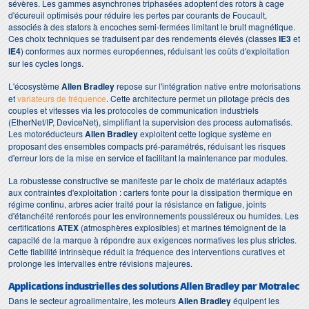
sévères. Les gammes asynchrones triphasées adoptent des rotors à cage
d'écureuil optimisés pour réduire les pertes par courants de Foucault,
associés à des stators à encoches semi-fermées limitant le bruit magnétique.
Ces choix techniques se traduisent par des rendements élevés (classes
IE3
et
IE4
) conformes aux normes européennes, réduisant les coûts d'exploitation
sur les cycles longs.
L'écosystème
Allen Bradley
repose sur l'intégration native entre motorisations
et
variateurs de fréquence
. Cette architecture permet un pilotage précis des
couples et vitesses via les protocoles de communication industriels
(EtherNet/IP, DeviceNet), simplifiant la supervision des process automatisés.
Les motoréducteurs
Allen Bradley
exploitent cette logique système en
proposant des ensembles compacts pré-paramétrés, réduisant les risques
d'erreur lors de la mise en service et facilitant la maintenance par modules.
La robustesse constructive se manifeste par le choix de matériaux adaptés
aux contraintes d'exploitation : carters fonte pour la dissipation thermique en
régime continu, arbres acier traité pour la résistance en fatigue, joints
d'étanchéité renforcés pour les environnements poussiéreux ou humides. Les
certifications
ATEX
(atmosphères explosibles) et marines témoignent de la
capacité de la marque à répondre aux exigences normatives les plus strictes.
Cette fiabilité intrinsèque réduit la fréquence des interventions curatives et
prolonge les intervalles entre révisions majeures.
Applications industrielles des solutions Allen Bradley par Motralec
Dans le secteur agroalimentaire, les moteurs
Allen Bradley
équipent les