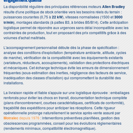
engagement qualité
La disponibilité régulière des principales références moteurs
Allen Bradley
résulte d'une politique de stock orientée vers les besoins réels du terrain :
puissances courantes (0,75 à
22 kW
), vitesses normalisées (1500 et
3000
tr/min
), montages standards (à pattes B3, à brides B5/B14). Cette anticipation
logistique permet de répondre aux urgences sans délai incompatible avec les
contraintes de production, tout en proposant des prix compétitifs grâce à des
volumes d'achat maîtrisés.
L'accompagnement personnalisé débute dès la phase de spécification :
analyse des conditions d'exploitation (température ambiante, altitude, cycles
de marche), vérification de la compatibilité avec les équipements existants
(variateurs, réducteurs, accouplements), validation des protections électriques
et mécaniques. Cet échange technique évite les erreurs de dimensionnement
fréquentes (sous-estimation des inerties, négligence des facteurs de service,
inadéquation des classes d'isolation) qui compromettent la durabilité des
installations.
La livraison rapide et fiable s'appuie sur une logistique éprouvée : emballages
renforcés pour éviter les chocs en transit, documentation technique complète
(plans d'encombrement, courbes caractéristiques, certificats de conformité),
traçabilité des expéditions pour anticiper les réceptions. Cette rigueur
opérationnelle prolonge naturellement le service après-vente assuré par
Motralec
depuis 1976
: interventions préventives planifiées, gestion des
obsolescences programmées, conseil pour les évolutions réglementaires
(rendements minimaux, compatibilité électromagnétique).