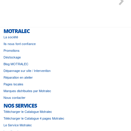
bonne sol
a été
est prévu
MOTRALEC
La société
Ils nous font confiance
Promotions
Déstockage
Blog MOTRALEC
Dépannage sur site / Intervention
Réparation en atelier
Pages locales
Marques distribuées par Motralec
Nous contacter
NOS SERVICES
Télécharger le Catalogue Motralec
Télécharger le Catalogue 4 pages Motralec
Le Service Motralec