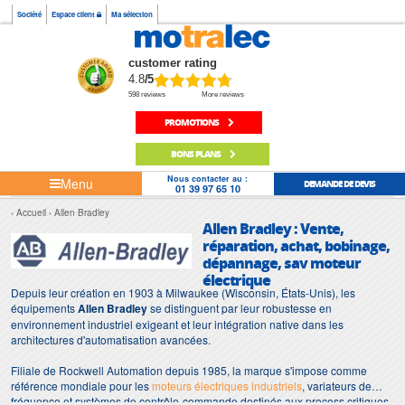
Société
Espace client
Ma sélection
customer rating
4.8
/5
598 reviews
More reviews
PROMOTIONS
BONS PLANS
Nous contacter au :
Menu
DEMANDE DE DEVIS
01 39 97 65 10
Accueil
Allen Bradley
Allen Bradley : Vente,
réparation, achat, bobinage,
dépannage, sav moteur
électrique
Depuis leur création en 1903 à Milwaukee (Wisconsin, États-Unis), les
équipements
Allen Bradley
se distinguent par leur robustesse en
environnement industriel exigeant et leur intégration native dans les
architectures d'automatisation avancées.
Filiale de Rockwell Automation depuis 1985, la marque s'impose comme
référence mondiale pour les
moteurs électriques industriels
, variateurs de
fréquence et systèmes de contrôle-commande destinés aux process critiques.