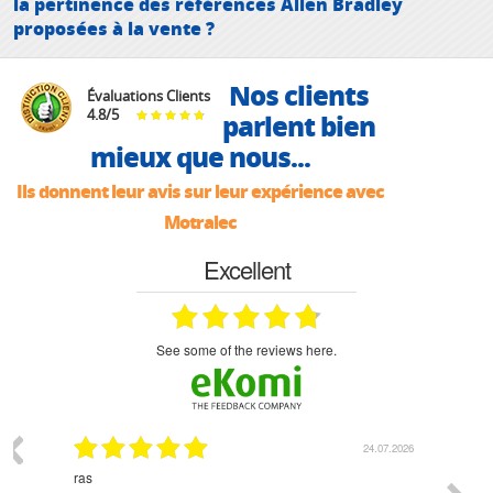
la pertinence des références Allen Bradley
proposées à la vente ?
Nos clients
Évaluations Clients
4.8
/
5
parlent bien
mieux que nous...
Ils donnent leur avis sur leur expérience avec
Motralec
Excellent
see some of the reviews here.
.2026
24.07.2026
ras
Monsieur
ré
l'écoute 