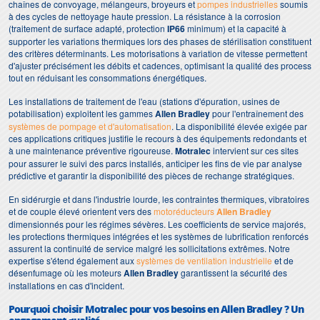
chaînes de convoyage, mélangeurs, broyeurs et
pompes industrielles
soumis
à des cycles de nettoyage haute pression. La résistance à la corrosion
(traitement de surface adapté, protection
IP66
minimum) et la capacité à
supporter les variations thermiques lors des phases de stérilisation constituent
des critères déterminants. Les motorisations à variation de vitesse permettent
d'ajuster précisément les débits et cadences, optimisant la qualité des process
tout en réduisant les consommations énergétiques.
Les installations de traitement de l'eau (stations d'épuration, usines de
potabilisation) exploitent les gammes
Allen Bradley
pour l'entraînement des
systèmes de pompage et d'automatisation
. La disponibilité élevée exigée par
ces applications critiques justifie le recours à des équipements redondants et
à une maintenance préventive rigoureuse.
Motralec
intervient sur ces sites
pour assurer le suivi des parcs installés, anticiper les fins de vie par analyse
prédictive et garantir la disponibilité des pièces de rechange stratégiques.
En sidérurgie et dans l'industrie lourde, les contraintes thermiques, vibratoires
et de couple élevé orientent vers des
motoréducteurs
Allen Bradley
dimensionnés pour les régimes sévères. Les coefficients de service majorés,
les protections thermiques intégrées et les systèmes de lubrification renforcés
assurent la continuité de service malgré les sollicitations extrêmes. Notre
expertise s'étend également aux
systèmes de ventilation industrielle
et de
désenfumage où les moteurs
Allen Bradley
garantissent la sécurité des
installations en cas d'incident.
Pourquoi choisir Motralec pour vos besoins en Allen Bradley ? Un