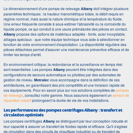
Le dimensionnement d'une pompe de relevage
Albany
doit intégrer plusieurs
paramètres techniques : la hauteur manométrique totale, le débit requis en
régime nominal, mais aussi la nature chimique et la température du fluide.
Une erreur fréquente consiste à sous-estimer l'abrasivité ou la corrosivité du
liquide pompé, ce qui conduit à une usure prématurée des pièces en contact.
Albany
propose des options de matériaux adaptés - fonte, acier inoxydable,
alliages spéciaux - que notre équipe technique vous aide à sélectionner en
fonction de votre environnement d'exploitation. La disponibilité régulière des
pièces détachées permet d'assurer une maintenance préventive efficace et de
limiter les temps d'arrêt.
En environnement critique, la redondance et la surveillance en temps réel
sont essentielles. Les pompes
Albany
peuvent être intégrées dans des
configurations de secours automatique ou pilotées par des automates de
gestion de niveau.
Motralec
vous accompagne dans la définition de ces
architectures, en garantissant des prix compétitifs et une livraison rapide de
vos équipements. Pour en savoir plus sur nos solutions complètes de
pompes
de relevage
, consultez notre gamme. Nous assurons également un
service de
réparation expert
prolongeant la durée de vie de vos installations.
Les performances des pompes centrifuges Albany : transfert et
circulation optimisés
Les pompes centrifuges
Albany
se distinguent par leur conception robuste et
leur capacité à assurer un transfert de fluides rapide et efficace. Qu'il s'agisse
de circulation dans des circuits de chauffage industriel ou de transfert de