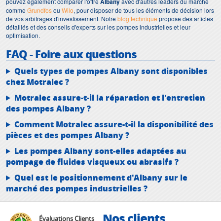
pouvez également comparer l'offre
Albany
avec d'autres leaders du marché
comme
Grundfos
ou
Wilo
, pour disposer de tous les éléments de décision lors
de vos arbitrages d'investissement. Notre
blog technique
propose des articles
détaillés et des conseils d'experts sur les pompes industrielles et leur
optimisation.
FAQ - Foire aux questions
Quels types de pompes Albany sont disponibles
chez Motralec ?
Motralec assure-t-il la réparation et l'entretien
des pompes Albany ?
Comment Motralec assure-t-il la disponibilité des
pièces et des pompes Albany ?
Les pompes Albany sont-elles adaptées au
pompage de fluides visqueux ou abrasifs ?
Quel est le positionnement d'Albany sur le
marché des pompes industrielles ?
Nos clients
Évaluations Clients