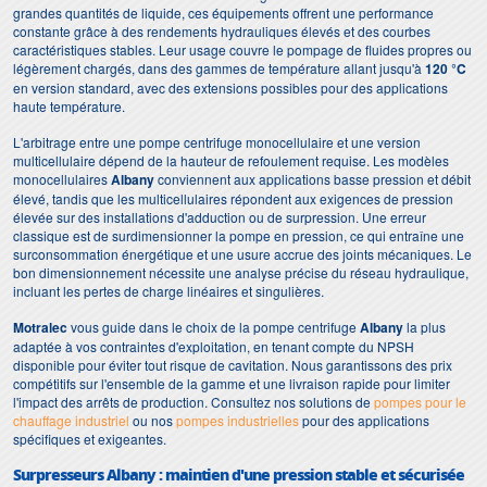
grandes quantités de liquide, ces équipements offrent une performance
constante grâce à des rendements hydrauliques élevés et des courbes
caractéristiques stables. Leur usage couvre le pompage de fluides propres ou
légèrement chargés, dans des gammes de température allant jusqu'à
120 °C
en version standard, avec des extensions possibles pour des applications
haute température.
L'arbitrage entre une pompe centrifuge monocellulaire et une version
multicellulaire dépend de la hauteur de refoulement requise. Les modèles
monocellulaires
Albany
conviennent aux applications basse pression et débit
élevé, tandis que les multicellulaires répondent aux exigences de pression
élevée sur des installations d'adduction ou de surpression. Une erreur
classique est de surdimensionner la pompe en pression, ce qui entraîne une
surconsommation énergétique et une usure accrue des joints mécaniques. Le
bon dimensionnement nécessite une analyse précise du réseau hydraulique,
incluant les pertes de charge linéaires et singulières.
Motralec
vous guide dans le choix de la pompe centrifuge
Albany
la plus
adaptée à vos contraintes d'exploitation, en tenant compte du NPSH
disponible pour éviter tout risque de cavitation. Nous garantissons des prix
compétitifs sur l'ensemble de la gamme et une livraison rapide pour limiter
l'impact des arrêts de production. Consultez nos solutions de
pompes pour le
chauffage industriel
ou nos
pompes industrielles
pour des applications
spécifiques et exigeantes.
Surpresseurs Albany : maintien d'une pression stable et sécurisée