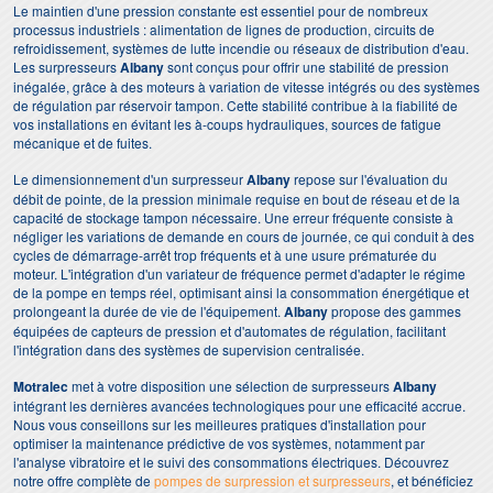
Le maintien d'une pression constante est essentiel pour de nombreux
processus industriels : alimentation de lignes de production, circuits de
refroidissement, systèmes de lutte incendie ou réseaux de distribution d'eau.
Les surpresseurs
Albany
sont conçus pour offrir une stabilité de pression
inégalée, grâce à des moteurs à variation de vitesse intégrés ou des systèmes
de régulation par réservoir tampon. Cette stabilité contribue à la fiabilité de
vos installations en évitant les à-coups hydrauliques, sources de fatigue
mécanique et de fuites.
Le dimensionnement d'un surpresseur
Albany
repose sur l'évaluation du
débit de pointe, de la pression minimale requise en bout de réseau et de la
capacité de stockage tampon nécessaire. Une erreur fréquente consiste à
négliger les variations de demande en cours de journée, ce qui conduit à des
cycles de démarrage-arrêt trop fréquents et à une usure prématurée du
moteur. L'intégration d'un variateur de fréquence permet d'adapter le régime
de la pompe en temps réel, optimisant ainsi la consommation énergétique et
prolongeant la durée de vie de l'équipement.
Albany
propose des gammes
équipées de capteurs de pression et d'automates de régulation, facilitant
l'intégration dans des systèmes de supervision centralisée.
Motralec
met à votre disposition une sélection de surpresseurs
Albany
intégrant les dernières avancées technologiques pour une efficacité accrue.
Nous vous conseillons sur les meilleures pratiques d'installation pour
optimiser la maintenance prédictive de vos systèmes, notamment par
l'analyse vibratoire et le suivi des consommations électriques. Découvrez
notre offre complète de
pompes de surpression et surpresseurs
, et bénéficiez