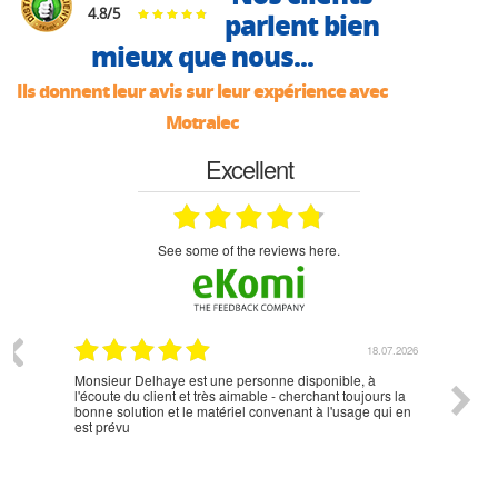
4.8
/
5
parlent bien
mieux que nous...
Ils donnent leur avis sur leur expérience avec
Motralec
Excellent
see some of the reviews here.
07.2026
18.07.2026
Monsieur Delhaye est une personne disponible, à
bien ri
l'écoute du client et très aimable - cherchant toujours la
bonne solution et le matériel convenant à l'usage qui en
est prévu