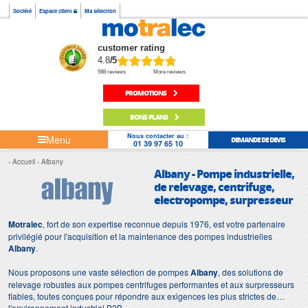
Société
Espace client
Ma sélection
customer rating
4.8
/5
598 reviews
More reviews
PROMOTIONS
BONS PLANS
Nous contacter au :
Menu
DEMANDE DE DEVIS
01 39 97 65 10
Accueil
Albany
Albany - Pompe industrielle,
de relevage, centrifuge,
electropompe, surpresseur
Motralec
, fort de son expertise reconnue depuis 1976, est votre partenaire
privilégié pour l'acquisition et la maintenance des pompes industrielles
Albany
.
Nous proposons une vaste sélection de pompes
Albany
, des solutions de
relevage robustes aux pompes centrifuges performantes et aux surpresseurs
fiables, toutes conçues pour répondre aux exigences les plus strictes de
l'environnement industriel B2B.