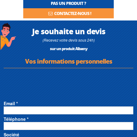
PAS UN PRODUIT ?
marques distribuées
, et explorez notre catalogue de
pompes spéciales
adaptées aux usages très spécifiques.
CONTACTEZ-NOUS !
Je souhaite un devis
(Recevez votre devis sous 24h)
sur un produit Albany
Vos informations personnelles
Email *
Téléphone *
Société