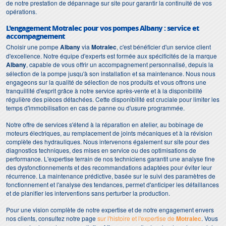
de notre prestation de dépannage sur site pour garantir la continuité de vos
opérations.
L'engagement Motralec pour vos pompes Albany : service et
accompagnement
Choisir une pompe
Albany
via
Motralec
, c'est bénéficier d'un service client
d'excellence. Notre équipe d'experts est formée aux spécificités de la marque
Albany
, capable de vous offrir un accompagnement personnalisé, depuis la
sélection de la pompe jusqu'à son installation et sa maintenance. Nous nous
engageons sur la qualité de sélection de nos produits et vous offrons une
tranquillité d'esprit grâce à notre service après-vente et à la disponibilité
régulière des pièces détachées. Cette disponibilité est cruciale pour limiter les
temps d'immobilisation en cas de panne ou d'usure programmée.
Notre offre de services s'étend à la réparation en atelier, au bobinage de
moteurs électriques, au remplacement de joints mécaniques et à la révision
complète des hydrauliques. Nous intervenons également sur site pour des
diagnostics techniques, des mises en service ou des optimisations de
performance. L'expertise terrain de nos techniciens garantit une analyse fine
des dysfonctionnements et des recommandations adaptées pour éviter leur
récurrence. La maintenance prédictive, basée sur le suivi des paramètres de
fonctionnement et l'analyse des tendances, permet d'anticiper les défaillances
et de planifier les interventions sans perturber la production.
Pour une vision complète de notre expertise et de notre engagement envers
nos clients, consultez notre page
sur l'histoire et l'expertise de
Motralec
. Vous