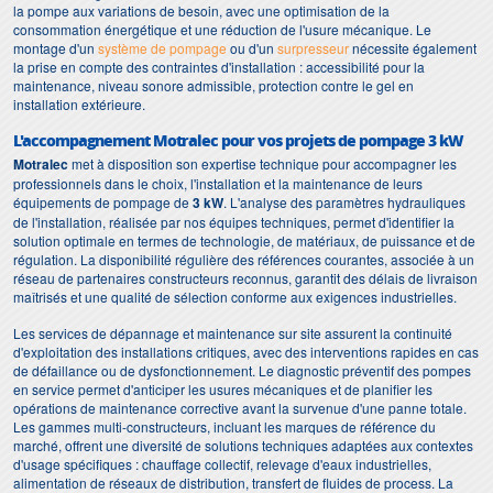
la pompe aux variations de besoin, avec une optimisation de la
consommation énergétique et une réduction de l'usure mécanique. Le
montage d'un
système de pompage
ou d'un
surpresseur
nécessite également
la prise en compte des contraintes d'installation : accessibilité pour la
maintenance, niveau sonore admissible, protection contre le gel en
installation extérieure.
L'accompagnement Motralec pour vos projets de pompage 3 kW
Motralec
met à disposition son expertise technique pour accompagner les
professionnels dans le choix, l'installation et la maintenance de leurs
équipements de pompage de
3 kW
. L'analyse des paramètres hydrauliques
de l'installation, réalisée par nos équipes techniques, permet d'identifier la
solution optimale en termes de technologie, de matériaux, de puissance et de
régulation. La disponibilité régulière des références courantes, associée à un
réseau de partenaires constructeurs reconnus, garantit des délais de livraison
maîtrisés et une qualité de sélection conforme aux exigences industrielles.
Les services de dépannage et maintenance sur site assurent la continuité
d'exploitation des installations critiques, avec des interventions rapides en cas
de défaillance ou de dysfonctionnement. Le diagnostic préventif des pompes
en service permet d'anticiper les usures mécaniques et de planifier les
opérations de maintenance corrective avant la survenue d'une panne totale.
Les gammes multi-constructeurs, incluant les marques de référence du
marché, offrent une diversité de solutions techniques adaptées aux contextes
d'usage spécifiques : chauffage collectif, relevage d'eaux industrielles,
alimentation de réseaux de distribution, transfert de fluides de process. La