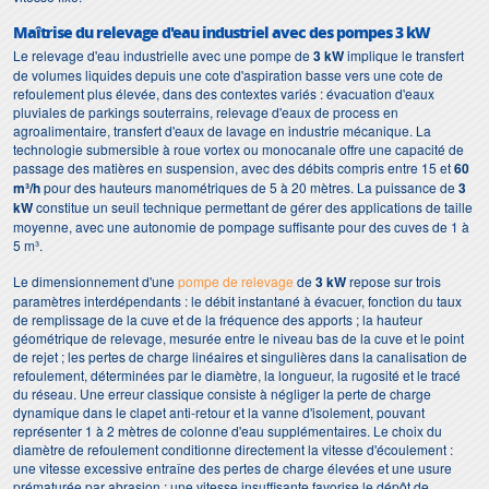
Maîtrise du relevage d'eau industriel avec des pompes 3 kW
Le relevage d'eau industrielle avec une pompe de
3 kW
implique le transfert
de volumes liquides depuis une cote d'aspiration basse vers une cote de
refoulement plus élevée, dans des contextes variés : évacuation d'eaux
pluviales de parkings souterrains, relevage d'eaux de process en
agroalimentaire, transfert d'eaux de lavage en industrie mécanique. La
technologie submersible à roue vortex ou monocanale offre une capacité de
passage des matières en suspension, avec des débits compris entre 15 et
60
m³/h
pour des hauteurs manométriques de 5 à 20 mètres. La puissance de
3
kW
constitue un seuil technique permettant de gérer des applications de taille
moyenne, avec une autonomie de pompage suffisante pour des cuves de 1 à
5 m³.
Le dimensionnement d'une
pompe de relevage
de
3 kW
repose sur trois
paramètres interdépendants : le débit instantané à évacuer, fonction du taux
de remplissage de la cuve et de la fréquence des apports ; la hauteur
géométrique de relevage, mesurée entre le niveau bas de la cuve et le point
de rejet ; les pertes de charge linéaires et singulières dans la canalisation de
refoulement, déterminées par le diamètre, la longueur, la rugosité et le tracé
du réseau. Une erreur classique consiste à négliger la perte de charge
dynamique dans le clapet anti-retour et la vanne d'isolement, pouvant
représenter 1 à 2 mètres de colonne d'eau supplémentaires. Le choix du
diamètre de refoulement conditionne directement la vitesse d'écoulement :
une vitesse excessive entraîne des pertes de charge élevées et une usure
prématurée par abrasion ; une vitesse insuffisante favorise le dépôt de