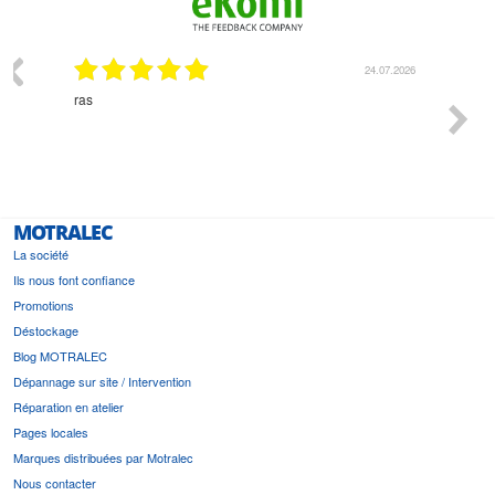
07.2026
18.07.2026
Monsieur Delhaye est une personne disponible, à
bien ri
l'écoute du client et très aimable - cherchant toujours la
bonne solution et le matériel convenant à l'usage qui en
est prévu
MOTRALEC
La société
Ils nous font confiance
Promotions
Déstockage
Blog MOTRALEC
Dépannage sur site / Intervention
Réparation en atelier
Pages locales
Marques distribuées par Motralec
Nous contacter