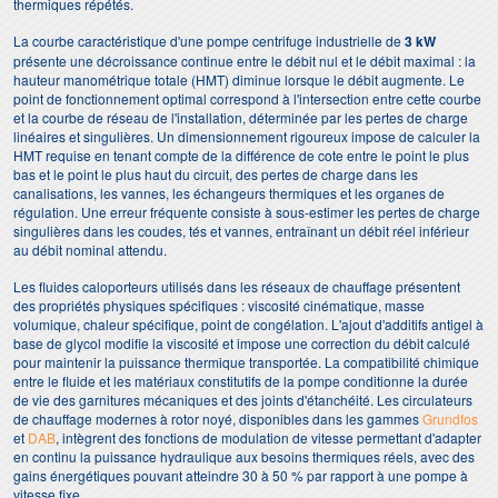
thermiques répétés.
La courbe caractéristique d'une pompe centrifuge industrielle de
3 kW
présente une décroissance continue entre le débit nul et le débit maximal : la
hauteur manométrique totale (HMT) diminue lorsque le débit augmente. Le
point de fonctionnement optimal correspond à l'intersection entre cette courbe
et la courbe de réseau de l'installation, déterminée par les pertes de charge
linéaires et singulières. Un dimensionnement rigoureux impose de calculer la
HMT requise en tenant compte de la différence de cote entre le point le plus
bas et le point le plus haut du circuit, des pertes de charge dans les
canalisations, les vannes, les échangeurs thermiques et les organes de
régulation. Une erreur fréquente consiste à sous-estimer les pertes de charge
singulières dans les coudes, tés et vannes, entraînant un débit réel inférieur
au débit nominal attendu.
Les fluides caloporteurs utilisés dans les réseaux de chauffage présentent
des propriétés physiques spécifiques : viscosité cinématique, masse
volumique, chaleur spécifique, point de congélation. L'ajout d'additifs antigel à
base de glycol modifie la viscosité et impose une correction du débit calculé
pour maintenir la puissance thermique transportée. La compatibilité chimique
entre le fluide et les matériaux constitutifs de la pompe conditionne la durée
de vie des garnitures mécaniques et des joints d'étanchéité. Les circulateurs
de chauffage modernes à rotor noyé, disponibles dans les gammes
Grundfos
et
DAB
, intègrent des fonctions de modulation de vitesse permettant d'adapter
en continu la puissance hydraulique aux besoins thermiques réels, avec des
gains énergétiques pouvant atteindre 30 à 50 % par rapport à une pompe à
vitesse fixe.