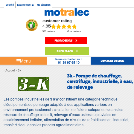
Société
Espace client
Ma sélection
customer rating
4.8
/5
598 reviews
More reviews
PROMOTIONS
BONS PLANS
Nous contacter au :
Menu
DEMANDE DE DEVIS
01 39 97 65 10
Accueil
3k
3k - Pompe de chauffage,
centrifuge, industrielle, à eau,
de relevage
Les pompes industrielles de
3 kW
constituent une catégorie technique
d'équipements de pompage adaptée à des applications variées en
environnement professionnel : circulation de fluides caloporteurs dans les
réseaux de chauffage collectif, relevage d'eaux usées ou pluviales en
assainissement tertiaire, alimentation de circuits de refroidissement industriel,
transfert d'eau dans les process agroalimentaires.