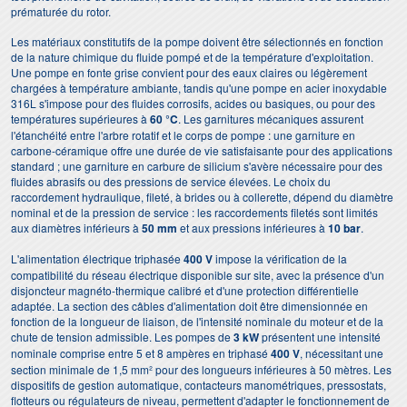
prématurée du rotor.
Les matériaux constitutifs de la pompe doivent être sélectionnés en fonction
de la nature chimique du fluide pompé et de la température d'exploitation.
Une pompe en fonte grise convient pour des eaux claires ou légèrement
chargées à température ambiante, tandis qu'une pompe en acier inoxydable
316L s'impose pour des fluides corrosifs, acides ou basiques, ou pour des
températures supérieures à
60 °C
. Les garnitures mécaniques assurent
l'étanchéité entre l'arbre rotatif et le corps de pompe : une garniture en
carbone-céramique offre une durée de vie satisfaisante pour des applications
standard ; une garniture en carbure de silicium s'avère nécessaire pour des
fluides abrasifs ou des pressions de service élevées. Le choix du
raccordement hydraulique, fileté, à brides ou à collerette, dépend du diamètre
nominal et de la pression de service : les raccordements filetés sont limités
aux diamètres inférieurs à
50 mm
et aux pressions inférieures à
10 bar
.
L'alimentation électrique triphasée
400 V
impose la vérification de la
compatibilité du réseau électrique disponible sur site, avec la présence d'un
disjoncteur magnéto-thermique calibré et d'une protection différentielle
adaptée. La section des câbles d'alimentation doit être dimensionnée en
fonction de la longueur de liaison, de l'intensité nominale du moteur et de la
chute de tension admissible. Les pompes de
3 kW
présentent une intensité
nominale comprise entre 5 et 8 ampères en triphasé
400 V
, nécessitant une
section minimale de 1,5 mm² pour des longueurs inférieures à 50 mètres. Les
dispositifs de gestion automatique, contacteurs manométriques, pressostats,
flotteurs ou régulateurs de niveau, permettent d'adapter le fonctionnement de