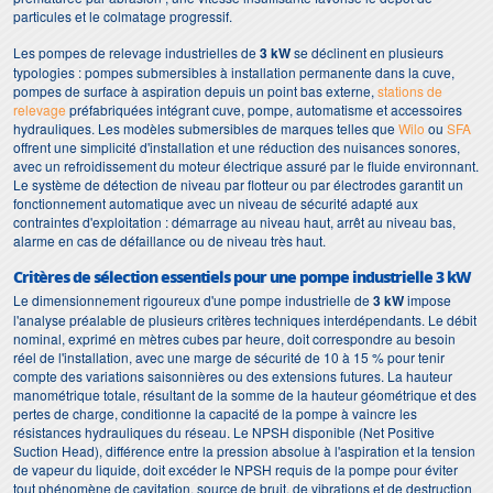
particules et le colmatage progressif.
Les pompes de relevage industrielles de
3 kW
se déclinent en plusieurs
typologies : pompes submersibles à installation permanente dans la cuve,
pompes de surface à aspiration depuis un point bas externe,
stations de
relevage
préfabriquées intégrant cuve, pompe, automatisme et accessoires
hydrauliques. Les modèles submersibles de marques telles que
Wilo
ou
SFA
offrent une simplicité d'installation et une réduction des nuisances sonores,
avec un refroidissement du moteur électrique assuré par le fluide environnant.
Le système de détection de niveau par flotteur ou par électrodes garantit un
fonctionnement automatique avec un niveau de sécurité adapté aux
contraintes d'exploitation : démarrage au niveau haut, arrêt au niveau bas,
alarme en cas de défaillance ou de niveau très haut.
Critères de sélection essentiels pour une pompe industrielle 3 kW
Le dimensionnement rigoureux d'une pompe industrielle de
3 kW
impose
l'analyse préalable de plusieurs critères techniques interdépendants. Le débit
nominal, exprimé en mètres cubes par heure, doit correspondre au besoin
réel de l'installation, avec une marge de sécurité de 10 à 15 % pour tenir
compte des variations saisonnières ou des extensions futures. La hauteur
manométrique totale, résultant de la somme de la hauteur géométrique et des
pertes de charge, conditionne la capacité de la pompe à vaincre les
résistances hydrauliques du réseau. Le NPSH disponible (Net Positive
Suction Head), différence entre la pression absolue à l'aspiration et la tension
de vapeur du liquide, doit excéder le NPSH requis de la pompe pour éviter
tout phénomène de cavitation, source de bruit, de vibrations et de destruction