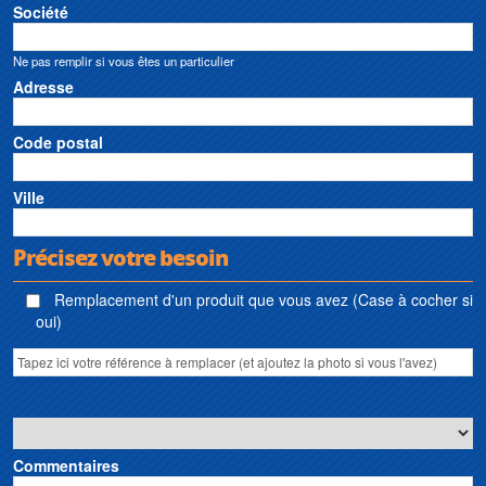
Société
Motor eléctrico Sew Usocome
Ne pas remplir si vous êtes un particulier
Adresse
Code postal
Ville
Précisez votre besoin
Remplacement d'un produit que vous avez (Case à cocher si
oui)
Commentaires