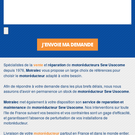
J'ENVOIE MA DEMANDE
Spécialistes de la
vente
et
réparation
de
motoréducteurs Sew Usocome
depuis 1976,
Motralec
vous propose un large choix de références pour
choisir le
motoréducteur
adapté à votre besoin.
Afin de répondre à votre demande dans les plus brefs délais, nous nous
assurons d'avoir en permanence un stock de
motoréducteur Sew Usocome
.
Motralec
met également à votre disposition son
service de reparation et
maintenance
de
motoréducteur
Sew Usocome
. Nos interventions sur toute
l'Ile de France suivant vos besoins et vos contraintes sont un gage d'efficacité,
et garantissent l'absence de perturbation de vos installations de
motoréducteur.
Livraison de votre
motoréducteur
partout en France et dans le monde entier.