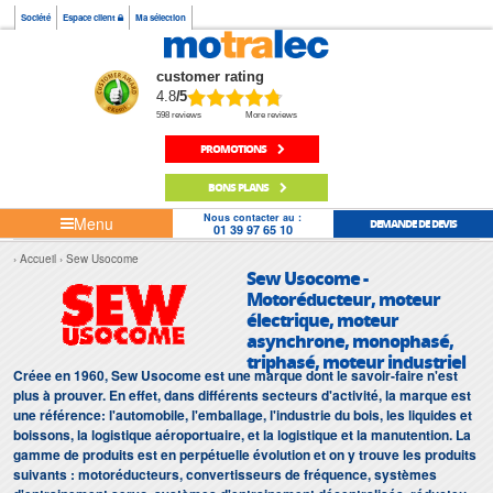
Société
Espace client
Ma sélection
customer rating
4.8
/5
598 reviews
More reviews
PROMOTIONS
BONS PLANS
Nous contacter au :
Menu
DEMANDE DE DEVIS
01 39 97 65 10
Accueil
Sew Usocome
Sew Usocome -
Motoréducteur, moteur
électrique, moteur
asynchrone, monophasé,
triphasé, moteur industriel
Créee en 1960, Sew Usocome est une marque dont le savoir-faire n'est
plus à prouver. En effet, dans différents secteurs d'activité, la marque est
une référence: l'automobile, l'emballage, l'industrie du bois, les liquides et
boissons, la logistique aéroportuaire, et la logistique et la manutention. La
gamme de produits est en perpétuelle évolution et on y trouve les produits
suivants : motoréducteurs, convertisseurs de fréquence, systèmes