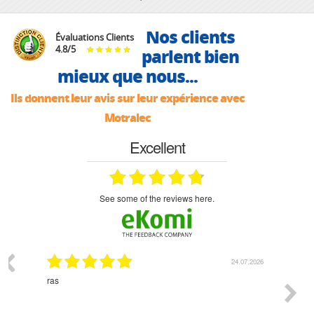
Nos clients
Évaluations Clients
4.8
/
5
parlent bien
mieux que nous...
Ils donnent leur avis sur leur expérience avec
Motralec
Excellent
see some of the reviews here.
03.2026
24.07.2026
n
ras
Monsie
 géré
l'écout
le
bonne 
i a été
est pr