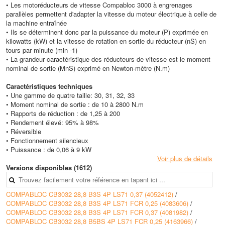
• Les motoréducteurs de vitesse Compabloc 3000 à engrenages
parallèles permettent d'adapter la vitesse du moteur électrique à celle de
la machine entraînée
• Ils se déterminent donc par la puissance du moteur (P) exprimée en
kilowatts (kW) et la vitesse de rotation en sortie du réducteur (nS) en
tours par minute (min -1)
• La grandeur caractéristique des réducteurs de vitesse est le moment
nominal de sortie (MnS) exprimé en Newton-mètre (N.m)
Caractéristiques techniques
• Une gamme de quatre taille: 30, 31, 32, 33
• Moment nominal de sortie : de 10 à 2800 N.m
• Rapports de réduction : de 1,25 à 200
• Rendement élevé: 95% à 98%
• Réversible
• Fonctionnement silencieux
• Puissance : de 0,06 à 9 kW
Voir plus de détails
Versions disponibles (1612)
COMPABLOC CB3032 28,8 B3S 4P LS71 0,37 (4052412)
/
COMPABLOC CB3032 28,8 B3S 4P LS71 FCR 0,25 (4083606)
/
COMPABLOC CB3032 28,8 B3S 4P LS71 FCR 0,37 (4081982)
/
COMPABLOC CB3032 28,8 B5BS 4P LS71 FCR 0,25 (4163966)
/