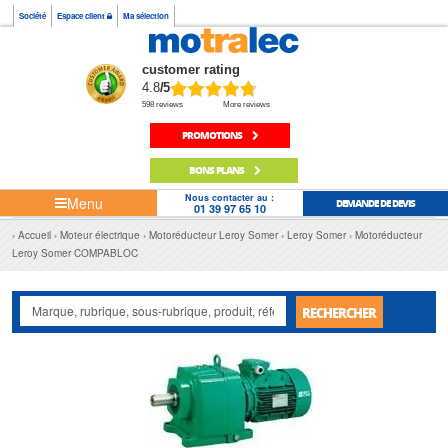
Société
Espace client
Ma sélection
customer rating
4.8
/5
598 reviews
More reviews
PROMOTIONS
BONS PLANS
Nous contacter au :
Menu
DEMANDE DE DEVIS
01 39 97 65 10
Accueil
Moteur électrique
Motoréducteur Leroy Somer
Leroy Somer
Motoréducteur
Leroy Somer COMPABLOC
RECHERCHER