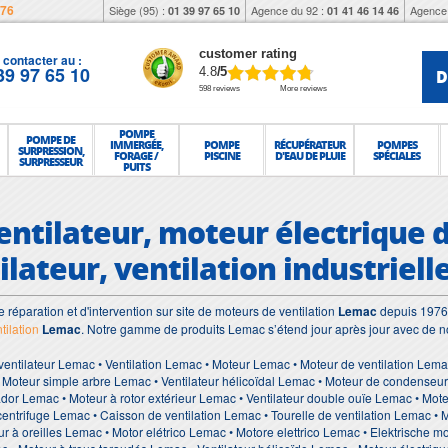
976
Siège (95) :
Agence du 92 :
Agence 
01 39 97 65 10
01 41 46 14 46
customer rating
contacter au :
39 97 65 10
D
4.8
/5
598 reviews
More reviews
POMPE
POMPE DE
IMMERGÉE,
POMPE
RÉCUPÉRATEUR
POMPES
SURPRESSION,
FORAGE /
PISCINE
D'EAU DE PLUIE
SPÉCIALES
SURPRESSEUR
PUITS
entilateur, moteur électrique d
lateur, ventilation industriell
e réparation et d'intervention sur site de moteurs de ventilation
Lemac
depuis 1976,
tilation
Lemac
. Notre gamme de produits Lemac s’étend jour après jour avec de n
ventilateur Lemac • Ventilation Lemac • Moteur Lemac • Moteur de ventilation Lema
oteur simple arbre Lemac • Ventilateur hélicoïdal Lemac • Moteur de condenseu
ador Lemac • Moteur à rotor extérieur Lemac • Ventilateur double ouïe Lemac • Mot
centrifuge Lemac • Caisson de ventilation Lemac • Tourelle de ventilation Lemac • 
 à oreilles Lemac • Motor elétrico Lemac • Motore elettrico Lemac • Elektrische m