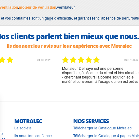
ventilation
,
moteur de ventilation
,
ventilateur.
 et vos contraintes sont un gage d'efficacité, et garantissent l'absence de perturbat
os clients parlent bien mieux que nous.
Ils donnent leur avis sur leur expérience avec Motralec
02.07.2026
02.07.2026
rien à signaler, très content
MOTRALEC
NOS SERVICES
La société
Télécharger le Catalogue Motralec
de
Ils nous font confiance
Télécharger le Catalogue 4 pages Mot
ues.