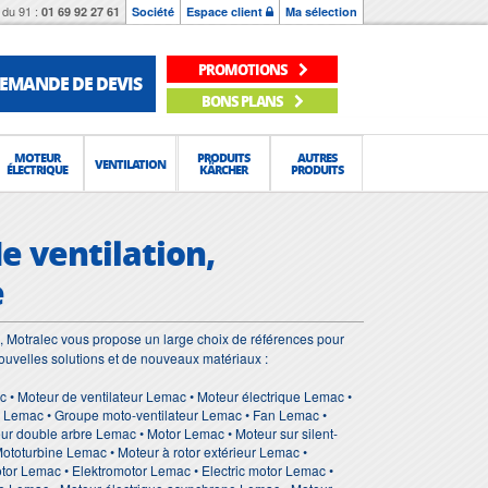
du 91 :
01 69 92 27 61
Société
Espace client
Ma sélection
PROMOTIONS
EMANDE DE DEVIS
BONS PLANS
MOTEUR
PRODUITS
AUTRES
VENTILATION
ÉLECTRIQUE
KÄRCHER
PRODUITS
e ventilation,
e
 Motralec vous propose un large choix de références pour
ouvelles solutions et de nouveaux matériaux :
c • Moteur de ventilateur Lemac • Moteur électrique Lemac •
r Lemac • Groupe moto-ventilateur Lemac • Fan Lemac •
eur double arbre Lemac • Motor Lemac • Moteur sur silent-
Mototurbine Lemac • Moteur à rotor extérieur Lemac •
otor Lemac • Elektromotor Lemac • Electric motor Lemac •