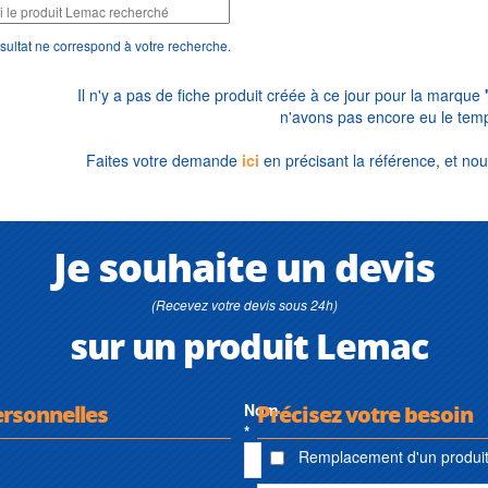
sultat ne correspond à votre recherche.
Il n'y a pas de fiche produit créée à ce jour pour la marque
n'avons pas encore eu le temp
Faites votre demande
ici
en précisant la référence, et nou
Je souhaite un devis
(Recevez votre devis sous 24h)
sur un produit Lemac
ersonnelles
Nom
Précisez votre besoin
*
Remplacement d'un produit 