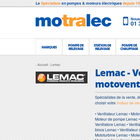
Le
Spécialiste
en pompes & moteurs électriques
depuis 1
Nous 
01 
POMPE DE
STATION DE
POMPE DE
MARQUES
RELEVAGE
RELEVAGE
CHAUFFAGE
Accueil
Lemac
Lemac - V
motoventi
Spécialistes de la vente, d
choisir votre
moteur de ven
• Ventilateur Lemac • Moto
Moteur de pompe Lemac • M
Ventilatore Lemac • Ventil
blocs Lemac • Ventilateur 
Mototurbine Lemac • Moteur