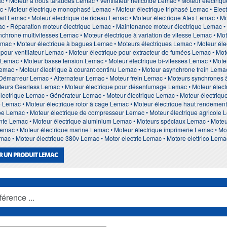
ac • Moteur à trous taraudés Lemac • Ventilateur hélicoïde Lemac • Moteur électri
c • Moteur électrique monophasé Lemac • Moteur électrique triphasé Lemac • Elect
rtail Lemac • Moteur électrique de rideau Lemac • Moteur électrique Atex Lemac • 
mac • Réparation moteur électrique Lemac • Maintenance moteur électrique Lemac 
chrone multivitesses Lemac • Moteur électrique à variation de vitesse Lemac • Mo
mac • Moteur électrique à bagues Lemac • Moteurs électriques Lemac • Moteur élect
 pour ventilateur Lemac • Moteur électrique pour extracteur de fumées Lemac • Mot
on Lemac • Moteur basse tension Lemac • Moteur électrique bi-vitesses Lemac • Mot
 Lemac • Moteur électrique à courant continu Lemac • Moteur asynchrone frein Lem
 Démarreur Lemac • Alternateur Lemac • Moteur frein Lemac • Moteurs synchrones
eurs Gearless Lemac • Moteur électrique pour désenfumage Lemac • Moteur élect
lectrique Lemac • Générateur Lemac • Moteur électrique Lemac • Moteur électriqu
Lemac • Moteur électrique rotor à cage Lemac • Moteur électrique haut rendement
e Lemac • Moteur électrique de compresseur Lemac • Moteur électrique agricole L
fonte Lemac • Moteur électrique aluminium Lemac • Moteurs spéciaux Lemac • Mot
 Lemac • Moteur électrique marine Lemac • Moteur électrique imprimerie Lemac • M
mac • Moteur électrique 380v Lemac • Motor electric Lemac • Motore elettrico Lema
R UN PRODUIT LEMAC