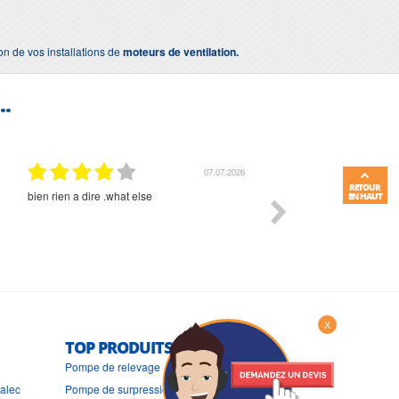
ion de vos installations de
moteurs de ventilation.
..
01.07.2026
RETOUR
Commande et délais parfait
Très bon suivi et très bon
EN HAUT
X
TOP PRODUITS
Pompe de relevage
ralec
Pompe de surpression