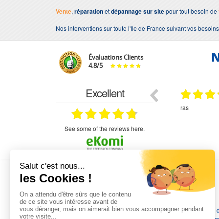
Vente
,
réparation
et
dépannage sur site
pour tout besoin de
Nos interventions sur toute l'Ile de France suivant vos besoins
N
Évaluations Clients
4.8
/
5
Excellent
18.07.2026
07.07.2026
ne
bien rien a dire .what else
RAS
très aimable
on et le
n est prévu
see some of the reviews here.
L'EXPERTISE MOTRALEC
Depuis 1976
, nous sommes
les spécialistes numéro 1 en
France
en pompes de relevage, station de relevage, pompe 
chauffage, suppression, forage, immergée et moteurs électriq