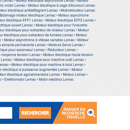
que Lemac • Moteur électrique asynchrone Lemac • Moteur
ric motor Lemac • Moteur électrique à cage d'écureuil Lemac
Moteur électrique antidéflagrant Lemac • Motoréducteur Lemac
• Bobinage moteur électrique Lemac • Moteur asynchrone
teur électrique EFF1 Lemac • Moteur électrique EFF2 Lemac •
rique ouvert Lemac • Moteur électrique pour l'industrie
eur électrique pour extracteur de chaleur Lemac • Moteur
eur électrique pour extracteur de fumées Lemac • Moteur
ac • Moteur asynchrone à vitesse variable Lemac • Moteur
 à aimants permanents Lemac • Moteurs Servo Lemac •
rique pour ascenseur Lemac • Réducteur Lemac •
e moyenne tension Lemac • Moteur électrique haute tension
 Lemac • Moteur électrique pour machine outil Lemac •
emac • Moteur électrique pour machine à bois Lemac •
eur électrique à puissance augmentée Lemac • Moteur
oteur électrique agroalimentaire Lemac • Moteur Lemac •
c • Elektromotor Lemac • Motor eléctrico Lemac
PASSER EN
RECHERCHER
RECHERCHE
VISUELLE