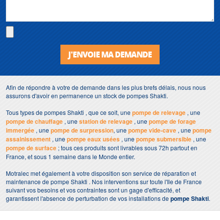
J'ENVOIE MA DEMANDE
Afin de répondre à votre de demande dans les plus brefs délais, nous nous
assurons d'avoir en permanence un stock de pompes Shakti.
Tous types de pompes Shakti , que ce soit, une
pompe de relevage
, une
pompe de chauffage
, une
station de relevage
, une
pompe de forage
immergée
, une
pompe de surpression
, une
pompe vide-cave
, une
pompe
assainissement
, une
pompe eaux usées
, une
pompe submersible
, une
pompe de surface
; tous ces produits sont livrables sous 72h partout en
France, et sous 1 semaine dans le Monde entier.
Motralec met également à votre disposition son service de réparation et
maintenance de pompe Shakti . Nos interventions sur toute l'Ile de France
suivant vos besoins et vos contraintes sont un gage d'efficacité, et
garantissent l'absence de perturbation de vos installations de
pompe Shakti
.